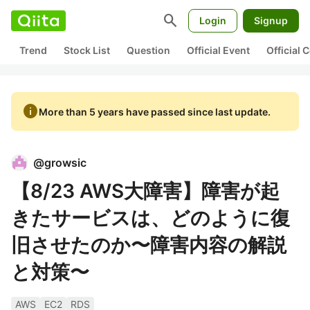
search
Login
Signup
Trend
Stock List
Question
Official Event
Official
info
More than 5 years have passed since last update.
@
growsic
【8/23 AWS大障害】障害が起
きたサービスは、どのように復
旧させたのか〜障害内容の解説
と対策〜
AWS
EC2
RDS