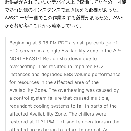
源供給がされていないデバイス上で稼働してたため、可能
であれば他のインスタンスで置き換える必要があった。
AWSユーザー側でこの作業をする必要があるため、AWS
から各顧客にこれから連絡していく。
Beginning at 8:36 PM PDT a small percentage of
EC2 servers in a single Availability Zone in the AP-
NORTHEAST-1 Region shutdown due to
overheating. This resulted in impaired EC2
instances and degraded EBS volume performance
for resources in the affected area of the
Availability Zone. The overheating was caused by
a control system failure that caused multiple,
redundant cooling systems to fail in parts of the
affected Availability Zone. The chillers were
restored at 11:21 PM PDT and temperatures in the
affected areas began to return to normal. As