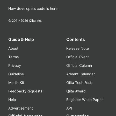
How developers code is here.
© 2011-
2026
Qiita Inc.
Guide & Help
Contents
About
Release Note
Terms
Official Event
Privacy
Official Column
Guideline
Advent Calendar
Media Kit
Qiita Tech Festa
Feedback/Requests
Qiita Award
Help
Engineer White Paper
Advertisement
API
Official Accounts
Our service