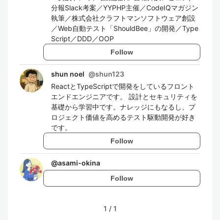
分報Slack考案／YYPHP主催／CodeIQマガジン
執筆／株式会社クラフトマンソフトウェア創設
／Web自動テスト「ShouldBee」の開発／Type
Script／DDD／OOP
Follow
shun noel
@
shun123
ReactとTypeScriptで開発をしているフロント
エンドエンジニアです。 設計とセキュリティを
基礎から学習中です。ナレッジにもなるし、プ
ロジェクト価値を高めるテスト駆動開発が好き
です。
Follow
@
asami-okina
Follow
1
/
1