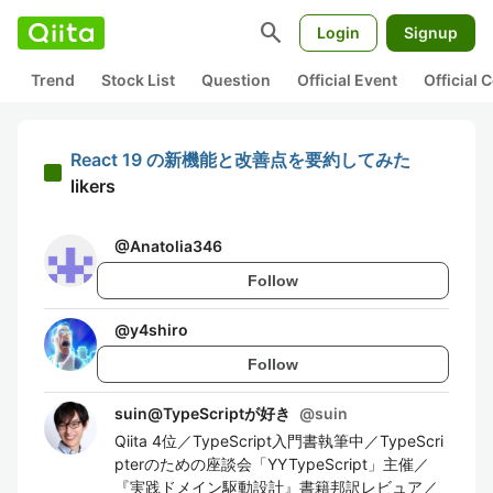
search
Login
Signup
Trend
Stock List
Question
Official Event
Official
React 19 の新機能と改善点を要約してみた
likers
@
Anatolia346
Follow
@
y4shiro
Follow
suin@TypeScriptが好き
@
suin
Qiita 4位／TypeScript入門書執筆中／TypeScri
pterのための座談会「YYTypeScript」主催／
『実践ドメイン駆動設計』書籍邦訳レビュア／