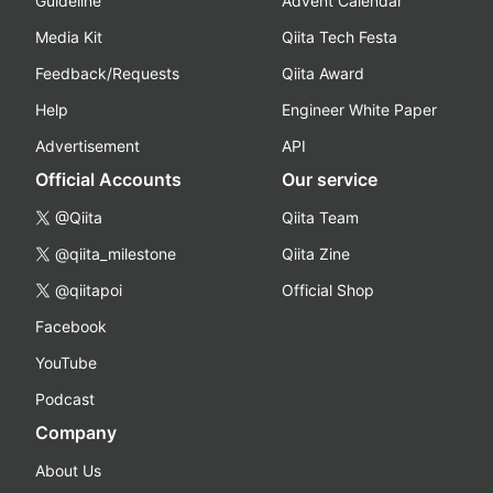
Guideline
Advent Calendar
Media Kit
Qiita Tech Festa
Feedback/Requests
Qiita Award
Help
Engineer White Paper
Advertisement
API
Official Accounts
Our service
@Qiita
Qiita Team
@qiita_milestone
Qiita Zine
@qiitapoi
Official Shop
Facebook
YouTube
Podcast
Company
About Us