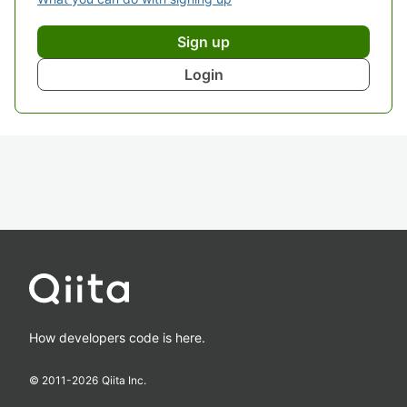
Sign up
Login
How developers code is here.
© 2011-
2026
Qiita Inc.