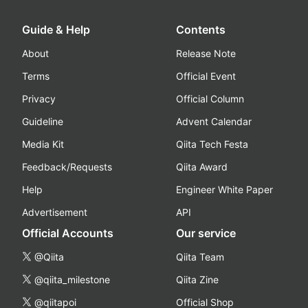
Guide & Help
Contents
About
Release Note
Terms
Official Event
Privacy
Official Column
Guideline
Advent Calendar
Media Kit
Qiita Tech Festa
Feedback/Requests
Qiita Award
Help
Engineer White Paper
Advertisement
API
Official Accounts
Our service
@Qiita
Qiita Team
@qiita_milestone
Qiita Zine
@qiitapoi
Official Shop