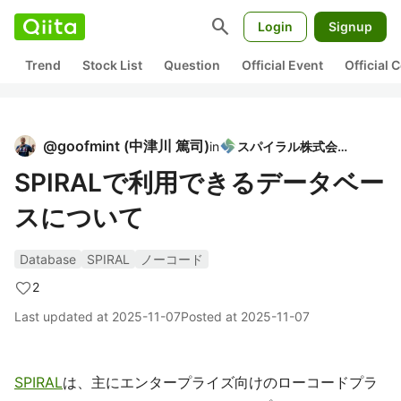
search
Login
Signup
Trend
Stock List
Question
Official Event
Official
@
goofmint
(
中津川 篤司
)
in
スパイラル株式会社
SPIRALで利用できるデータベー
スについて
Database
SPIRAL
ノーコード
2
Last updated at
2025-11-07
Posted at
2025-11-07
SPIRAL
は、主にエンタープライズ向けのローコードプラ