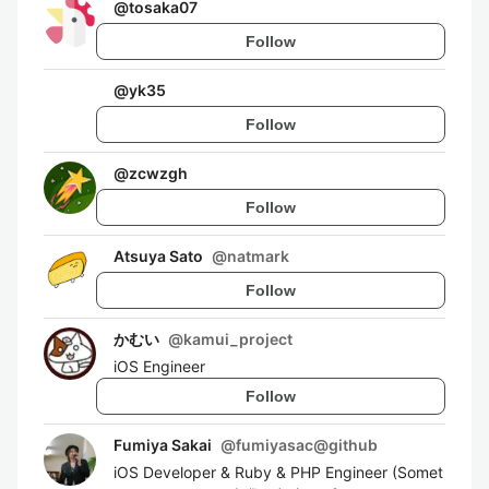
@
tosaka07
Follow
@
yk35
Follow
@
zcwzgh
Follow
Atsuya Sato
@
natmark
Follow
かむい
@
kamui_project
iOS Engineer
Follow
Fumiya Sakai
@
fumiyasac@github
iOS Developer & Ruby & PHP Engineer (Somet