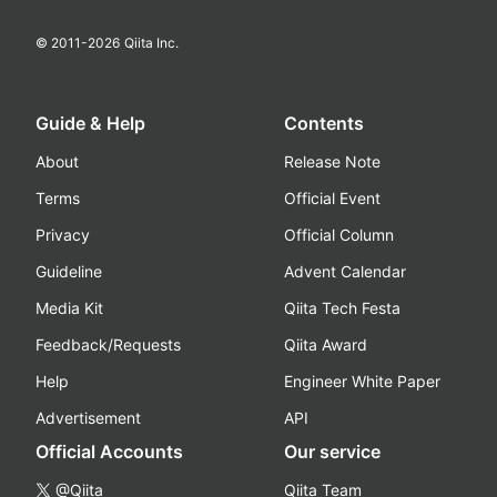
© 2011-
2026
Qiita Inc.
Guide & Help
Contents
About
Release Note
Terms
Official Event
Privacy
Official Column
Guideline
Advent Calendar
Media Kit
Qiita Tech Festa
Feedback/Requests
Qiita Award
Help
Engineer White Paper
Advertisement
API
Official Accounts
Our service
@Qiita
Qiita Team