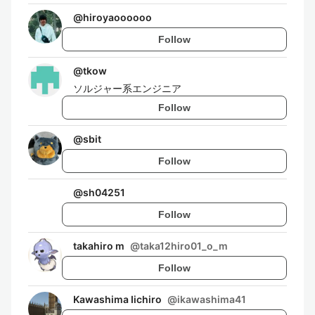
@
hiroyaoooooo
Follow
@
tkow
ソルジャー系エンジニア
Follow
@
sbit
Follow
@
sh04251
Follow
takahiro m
@
taka12hiro01_o_m
Follow
Kawashima Iichiro
@
ikawashima41