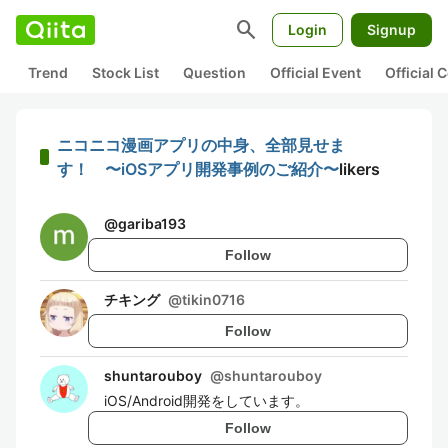
search
Login
Signup
Trend
Stock List
Question
Official Event
Official
ニコニコ漫画アプリの中身、全部見せま
す！ 〜iOSアプリ開発事例のご紹介〜
likers
@
gariba193
Follow
チキング
@
tikin0716
Follow
shuntarouboy
@
shuntarouboy
iOS/Android開発をしています。
Follow