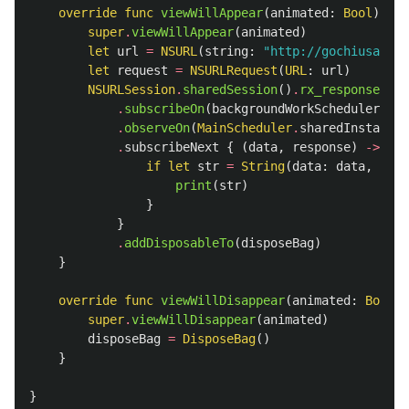
override
func
viewWillAppear
(
animated
:
Bool
)
{
super
.
viewWillAppear
(
animated
)
let
url
=
NSURL
(
string
:
"http://gochiusa.com
let
request
=
NSURLRequest
(
URL
:
url
)
NSURLSession
.
sharedSession
()
.
rx_response
(
req
.
subscribeOn
(
backgroundWorkScheduler
)
.
observeOn
(
MainScheduler
.
sharedInstance
)
.
subscribeNext
{
(
data
,
response
)
->
Voi
if
let
str
=
String
(
data
:
data
,
enco
print
(
str
)
}
}
.
addDisposableTo
(
disposeBag
)
}
override
func
viewWillDisappear
(
animated
:
Bool
)
super
.
viewWillDisappear
(
animated
)
disposeBag
=
DisposeBag
()
}
}