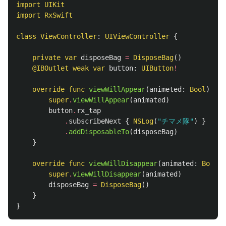
import
UIKit
import
RxSwift
class
ViewController
:
UIViewController
{
private
var
disposeBag
=
DisposeBag
()
@IBOutlet
weak
var
button
:
UIButton
!
override
func
viewWillAppear
(
animeted
:
Bool
)
{
super
.
viewWillAppear
(
animated
)
button
.
rx_tap
.
subscribeNext
{
NSLog
(
"チマメ隊"
)
}
.
addDisposableTo
(
disposeBag
)
}
override
func
viewWillDisappear
(
animated
:
Bool
)
super
.
viewWillDisappear
(
animated
)
disposeBag
=
DisposeBag
()
}
}