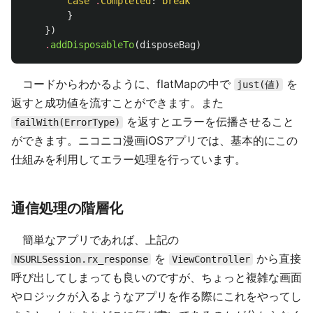
case
.
Completed
:
break
}
})
.
addDisposableTo
(
disposeBag
)
コードからわかるように、flatMapの中で
を
just(値)
返すと成功値を流すことができます。また
を返すとエラーを伝播させること
failWith(ErrorType)
ができます。ニコニコ漫画iOSアプリでは、基本的にこの
仕組みを利用してエラー処理を行っています。
通信処理の階層化
簡単なアプリであれば、上記の
を
から直接
NSURLSession.rx_response
ViewController
呼び出してしまっても良いのですが、ちょっと複雑な画面
やロジックが入るようなアプリを作る際にこれをやってし