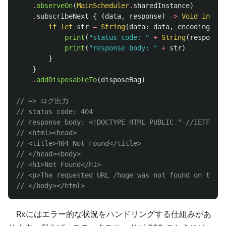
.
observeOn
(
MainScheduler
.
sharedInstance
)
.
subscribeNext
{
(
data
,
response
)
->
Void
in
if
let
str
=
String
(
data
:
data
,
encoding
:
NS
print
(
"status code: "
+
String
(
response
.
print
(
"response body: "
+
str
)
}
}
.
addDisposableTo
(
disposeBag
)
// => ログ出力
// status code: 404
// response body: <!DOCTYPE HTML PUBLIC "-//IETF//DT
// <html><head>
// <title>404 Not Found</title>
// </head><body>
// <h1>Not Found</h1>
// <p>The requested URL /hoge was not found on this 
// </body></html>
Rxにはエラー的な状況をハンドリングする仕組みがあ