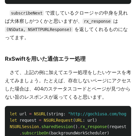
で渡しているクロージャの中身を見れ
subscribeNext
ば大体察しがつくかと思いますが、
は
rx_response
を返してくれるものにな
(NSData, NSHTTPURLResponse)
ってます。
RxSwiftを用いた通信エラー処理
さて、上記の例に加えてエラー処理をしたいケースを考
えてみましょう。たとえば、存在しないページにアクセス
した場合は、404のステータスコードとページが見つから
ない旨のレスポンスが返ってくると思います。
let
url
=
NSURL
(
string
:
"http://gochiusa.com/hogehog
let
request
=
NSURLRequest
(
URL
:
url
)
NSURLSession
.
sharedSession
()
.
rx_response
(
request
)
.
subscribeOn
(
backgroundWorkScheduler
)