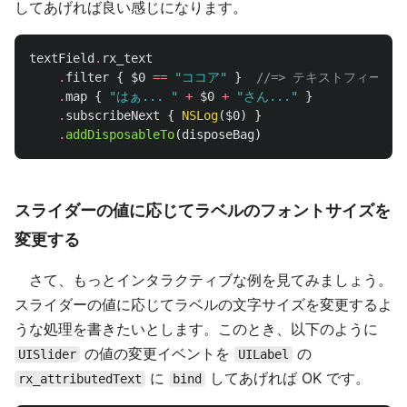
してあげれば良い感じになります。
textField
.
rx_text
.
filter
{
$0
==
"ココア"
}
//=> テキストフィー
.
map
{
"はぁ... "
+
$0
+
"さん..."
}
.
subscribeNext
{
NSLog
(
$0
)
}
.
addDisposableTo
(
disposeBag
)
スライダーの値に応じてラベルのフォントサイズを
変更する
さて、もっとインタラクティブな例を見てみましょう。
スライダーの値に応じてラベルの文字サイズを変更するよ
うな処理を書きたいとします。このとき、以下のように
の値の変更イベントを
の
UISlider
UILabel
に
してあげれば OK です。
rx_attributedText
bind