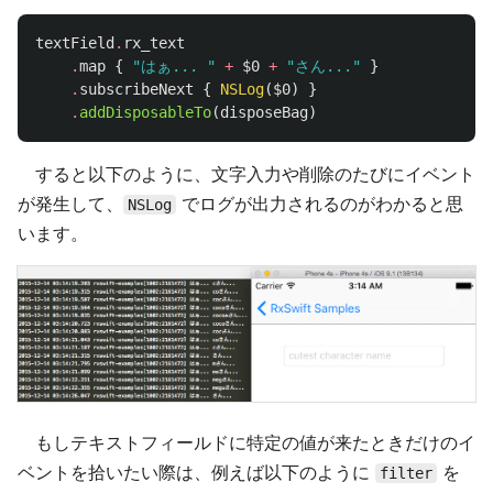
textField
.
rx_text
.
map
{
"はぁ... "
+
$0
+
"さん..."
}
.
subscribeNext
{
NSLog
(
$0
)
}
.
addDisposableTo
(
disposeBag
)
すると以下のように、文字入力や削除のたびにイベント
が発生して、
でログが出力されるのがわかると思
NSLog
います。
もしテキストフィールドに特定の値が来たときだけのイ
ベントを拾いたい際は、例えば以下のように
を
filter