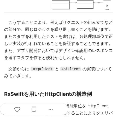
こうすることにより、例えばリクエストの組み立てなど
の部分で、同じロジックを繰り返し書くことを防げます。
またスタブを利用したテストを書けば、各処理部単位で正
しい実装が行われていることを保証することもできます。
また、アプリ開発においてはデザイン確認用のレスポンス
を返すスタブを作ると便利かもしれません。
次節からは
と
の実装について
HttpClient
ApiClient
みていきます。
RxSwiftを用いたHttpClientの構造例
HTTPリクエストを組み立てる機能単位を HttpClient
more_horiz
にまとめることを考えます。こうすることによりクエリパ