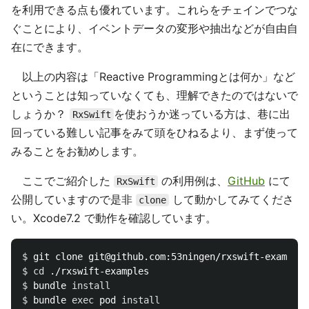
を利用できる点も優れています。これらをチェインでつな
ぐことにより、イベントデータの変形や抽出などが自由自
在にできます。
以上の内容は「Reactive Programmingとは何か」など
ということは知っていなくても、理解できたのではないで
しょうか？
を使おうか迷っている方は、巷に出
RxSwift
回っている難しい記事をみて頭をひねるより、まず使って
みることをお勧めします。
ここでご紹介した
の利用例は、
GitHub
にて
RxSwift
公開していますので是非
して動かしてみてくださ
clone
い。Xcode7.2 で動作を確認しています。
$ 
$ 
cd
$ 
bundle 
install
$ 
bundle 
exec 
pod 
install