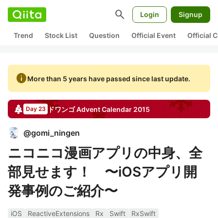
search
Login
Signup
Trend
Stock List
Question
Official Event
Official
info
More than 5 years have passed since last update.
ドワンゴ
Advent Calendar
2015
Day 23
@
gomi_ningen
ニコニコ漫画アプリの中身、全
部見せます！ 〜iOSアプリ開
発事例のご紹介〜
iOS
ReactiveExtensions
Rx
Swift
RxSwift