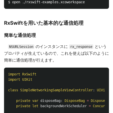
$ 
RxSwiftを用いた基本的な通信処理
簡単な通信処理
のインスタンスに
という
NSURLSession
rx_response
プロパティが生えているので、これを使えば以下のように
簡単に通信処理が行えます。
import
RxSwift
import
UIKit
class
SimpleNetworkingSampleViewController
:
UIViewCo
private
var
disposeBag
:
DisposeBag
=
DisposeBag
(
private
let
backgroundWorkScheduler
=
Concurrent