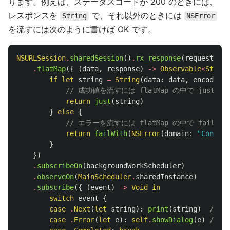
ります。例えば、ステータスコードが 200 のときには、
レスポンスを
で、それ以外のときには
String
NSError
を流すには次のように書けば OK です。
NSURLSession
.
sharedSession
()
.
rx_response
(
request
)
.
flatMap
({
(
data
,
response
)
->
Observable
<
String
if
let
string
=
String
(
data
:
data
,
encoding
:
// 成功値を流すには flatMap の中で just(
return
just
(
string
)
}
else
{
// エラーを流すには flatMap の中で failWit
return
failWith
(
NSError
(
domain
:
"Connect
}
})
.
subscribeOn
(
backgroundWorkScheduler
)
.
observeOn
(
MainScheduler
.
sharedInstance
)
.
subscribe
({
(
event
)
->
Void
in
switch
event
{
case
.
Next
(
let
string
):
print
(
string
)
// 
case
.
Error
(
let
e
):
self
.
showDialog
(
e
)
// 