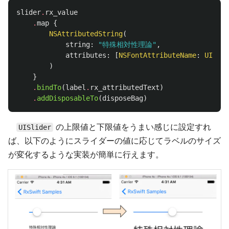
slider
.
rx_value
.
map
{
NSAttributedString
(
string
:
"特殊相対性理論"
,
attributes
:
[
NSFontAttributeName
:
UIFont
)
}
.
bindTo
(
label
.
rx_attributedText
)
.
addDisposableTo
(
disposeBag
)
の上限値と下限値をうまい感じに設定すれ
UISlider
ば、以下のようにスライダーの値に応じてラベルのサイズ
が変化するような実装が簡単に行えます。