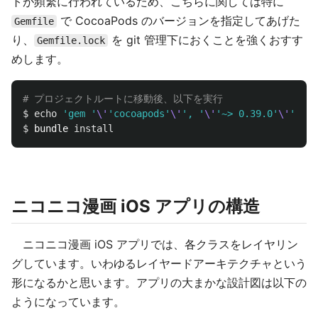
トが頻繁に行われているため、こちらに関しては特に
で CocoaPods のバージョンを指定してあげた
Gemfile
り、
を git 管理下におくことを強くおすす
Gemfile.lock
めします。
# プロジェクトルートに移動後、以下を実行
$ 
echo
'gem '
\'
'cocoapods'
\'
', '
\'
'~> 0.39.0'
\'
''
>>
$ 
bundle 
install
ニコニコ漫画 iOS アプリの構造
ニコニコ漫画 iOS アプリでは、各クラスをレイヤリン
グしています。いわゆるレイヤードアーキテクチャという
形になるかと思います。アプリの大まかな設計図は以下の
ようになっています。