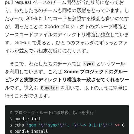
pull request ベースのチーム開発が当たり前になってお
り、わたしたちのチームも同様の形態をとっています。し
たがって GitHub 上でコードを参照する機会も多いのです
が、困ったことに Xcode プロジェクトのグループ構造と
ソースコードファイルのディレクトリ構造は独立していま
す。GitHub で見ると、ひとつのフォルダにずらっとファ
イルが並んでお粗末な感じになります。
そこで、わたしたちのチームでは
というツール
synx
を利用しています。これは
Xcode プロジェクトのグルー
ピングと実際のディレクトリ構造を一致させてくれるツー
ル
です。導入も
を用いて、以下のように簡単に
Bundler
行うことができます。
# プロジェクトルートに移動後、以下を実行
$ 
$ 
echo
'gem '
\'
'synx'
\'
', '
\'
'~> 0.1.1'
\'
''
>>
$ 
bundle 
install