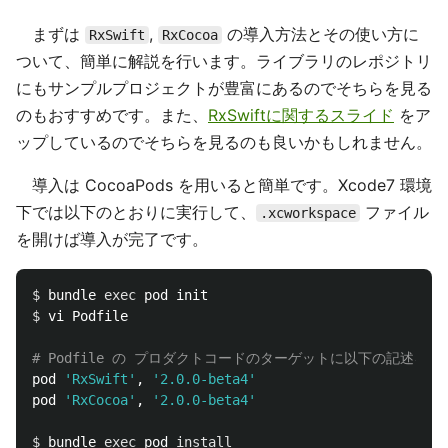
まずは
,
の導入方法とその使い方に
RxSwift
RxCocoa
ついて、簡単に解説を行います。ライブラリのレポジトリ
にもサンプルプロジェクトが豊富にあるのでそちらを見る
のもおすすめです。また、
RxSwiftに関するスライド
をア
ップしているのでそちらを見るのも良いかもしれません。
導入は CocoaPods を用いると簡単です。Xcode7 環境
下では以下のとおりに実行して、
ファイル
.xcworkspace
を開けば導入が完了です。
$ 
bundle 
exec 
$ 
vi Podfile

# Podfile の プロダクトコードのターゲットに以下の記述を追
pod 
'RxSwift'
, 
'2.0.0-beta4'
pod 
'RxCocoa'
, 
'2.0.0-beta4'
$ 
bundle 
exec 
pod 
install