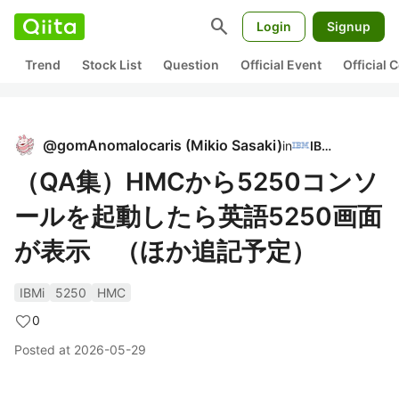
search
Login
Signup
Trend
Stock List
Question
Official Event
Official
@
gomAnomalocaris
(
Mikio Sasaki
)
in
IBM
（QA集）HMCから5250コンソ
ールを起動したら英語5250画面
が表示 （ほか追記予定）
IBMi
5250
HMC
0
Posted at
2026-05-29