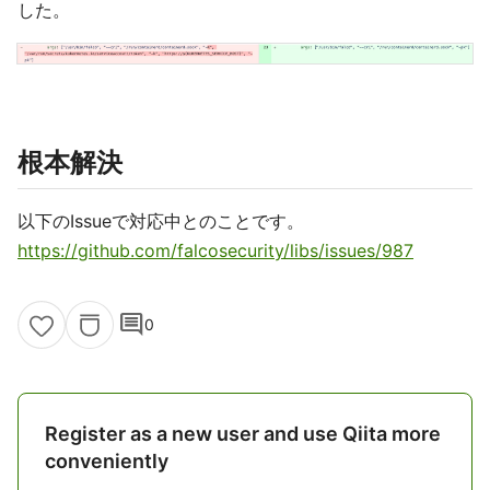
した。
根本解決
以下のIssueで対応中とのことです。
https://github.com/falcosecurity/libs/issues/987
comment
0
Register as a new user and use Qiita more
conveniently