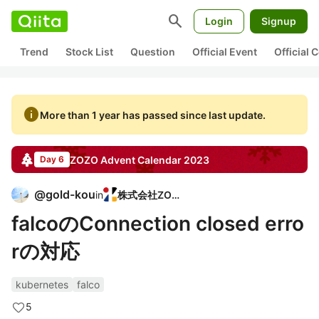
search
Login
Signup
Trend
Stock List
Question
Official Event
Official
info
More than 1 year has passed since last update.
ZOZO
Advent Calendar
2023
Day 6
@
gold-kou
in
株式会社ZOZO
falcoのConnection closed erro
rの対応
kubernetes
falco
5