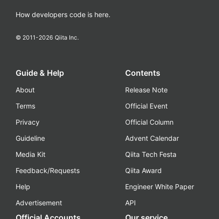
How developers code is here.
© 2011-
2026
Qiita Inc.
Guide & Help
Contents
About
Release Note
Terms
Official Event
Privacy
Official Column
Guideline
Advent Calendar
Media Kit
Qiita Tech Festa
Feedback/Requests
Qiita Award
Help
Engineer White Paper
Advertisement
API
Official Accounts
Our service