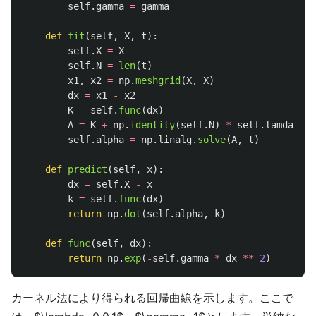
self
.
gamma
=
gamma
def
fit
(
self
,
X
,
t
):
self
.
X
=
X
self
.
N
=
len
(
t
)
x1
,
x2
=
np
.
meshgrid
(
X
,
X
)
dx
=
x1
-
x2
K
=
self
.
func
(
dx
)
A
=
K
+
np
.
identity
(
self
.
N
)
*
self
.
lamda
self
.
alpha
=
np
.
linalg
.
solve
(
A
,
t
)
def
predict
(
self
,
x
):
dx
=
self
.
X
-
x
k
=
self
.
func
(
dx
)
return
np
.
dot
(
self
.
alpha
,
k
)
def
func
(
self
,
dx
):
return
np
.
exp
(
-
self
.
gamma
*
dx
**
2
)
カーネル法により得られる回帰曲線を示します。ここで