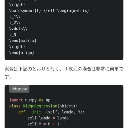
\right)

\boldsymbol{t}=\left(\begin{matrix}

t_1\\

t_2\\

\vdots\\

t_N

\end{matrix}

\right)

実装は下記のとおりとなり、１次元の場合は非常に簡単で
す。
ridge.py
import
numpy
as
np
class
RidgeRegression
(
object
):
def
__init__
(
self
,
lamda
,
M
):
self
.
lamda
=
lamda
self
.
M
=
M
+
1