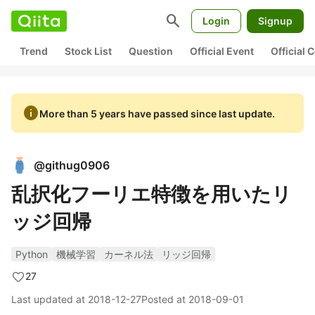
search
Login
Signup
Trend
Stock List
Question
Official Event
Official
info
More than 5 years have passed since last update.
@
githug0906
乱択化フーリエ特徴を用いたリ
ッジ回帰
Python
機械学習
カーネル法
リッジ回帰
27
Last updated at
2018-12-27
Posted at
2018-09-01