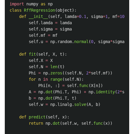
import
numpy
as
np
class
RffRegression
(
object
):
def
__init__
(
self
,
lamda
=
0.1
,
sigma
=
1
,
mf
=
100
):
self
.
lamda
=
lamda
self
.
sigma
=
sigma
self
.
mf
=
mf
self
.
u
=
np
.
random
.
normal
(
0
,
sigma
*
sigma
,
mf
def
fit
(
self
,
X
,
t
):
self
.
X
=
X
self
.
N
=
len
(
t
)
Phi
=
np
.
zeros
((
self
.
N
,
2
*
self
.
mf
))
for
n
in
range
(
self
.
N
):
Phi
[
n
,
:]
=
self
.
func
(
X
[
n
])
A
=
np
.
dot
(
Phi
.
T
,
Phi
)
+
np
.
identity
(
2
*
self
.
b
=
np
.
dot
(
Phi
.
T
,
t
)
self
.
w
=
np
.
linalg
.
solve
(
A
,
b
)
def
predict
(
self
,
x
):
return
np
.
dot
(
self
.
w
,
self
.
func
(
x
))