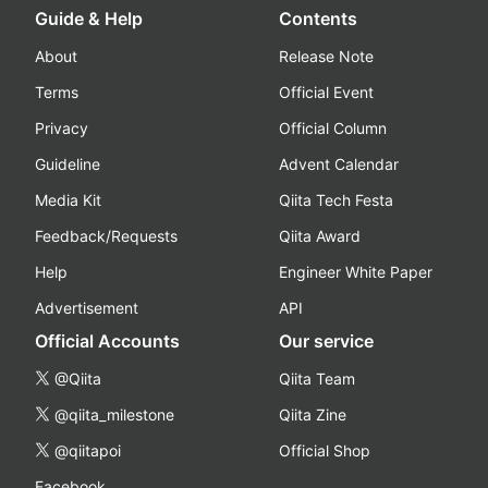
Guide & Help
Contents
About
Release Note
Terms
Official Event
Privacy
Official Column
Guideline
Advent Calendar
Media Kit
Qiita Tech Festa
Feedback/Requests
Qiita Award
Help
Engineer White Paper
Advertisement
API
Official Accounts
Our service
@Qiita
Qiita Team
@qiita_milestone
Qiita Zine
@qiitapoi
Official Shop
Facebook