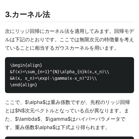
3.カーネル法
次にリッジ回帰にカーネル法を適用してみます。回帰モデ
ルは下記のとおりです。ここでは無限次元の特徴量を考え
ていることに相当するガウスカーネルを用います。
\begin{align}

&f(x)=\sum_{n=1}^{N}\alpha_{n}k(x,x_n)\\

&k(x, x_n)=\exp(-\gamma(x-x_n)^2)\\

ここで、$\alpha$は重み係数ですが、先程のリッジ回帰
とは$N$次元ベクトルとなっている点が異なります。ま
た、$\lambda$、$\gamma$はハイパーパラメータで
す。重み係数$\alpha$は下式より得られます。