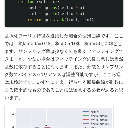
def
func
(
self
,
x
):
cosf
=
np
.
cos
(
self
.
u
*
x
)
sinf
=
np
.
sin
(
self
.
u
*
x
)
return
np
.
hstack
((
cosf
,
sinf
))
乱択化フーリエ特徴を適用した場合の回帰曲線です。ここ
では、$\lambda=0.1$、$s=0.5,1.0$、$mf=50,100$とし
ます。サンプリング数は少なくても良くフィッテイングで
きますが、少ない場合はフィッテイングの良し悪しは当然
乱数に依存することになります。また、分散とサンプリン
グ数でバイアス-バリアンスは調整可能ですが、ここら辺
は未検討です。いずれにせよ、得られる回帰曲線が乱数に
よる確率的なものであることには留意する必要があると思
います。