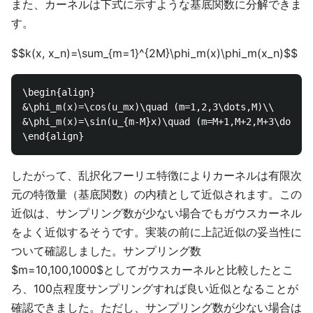
また、カーネルは下式に示すような基底関数に分解できま
す。
$$k(x, x_n)=\sum_{m=1}^{2M}\phi_m(x)\phi_m(x_n)$$
\begin{align}

&\phi_m(x)=\cos(u_mx)\quad (m=1,2,3\dots,M)\\

&\phi_m(x)=\sin(u_{m-M}x)\quad (m=M+1,M+2,M+3\dots,2
したがって、乱択化フーリエ特徴によりカーネルは有限次
元の特徴量（基底関数）の内積として近似されます。この
近似は、サンプリング数が少ない場合でもガウスカーネル
をよく近似するそうです。実装の前に上記近似の妥当性に
ついて確認しました。サンプリング数
$m=10,100,1000$としてガウスカーネルと比較したとこ
ろ、100点程度サンプリングすれば良い近似となることが
確認できました。ただし、サンプリング数が少ない場合は