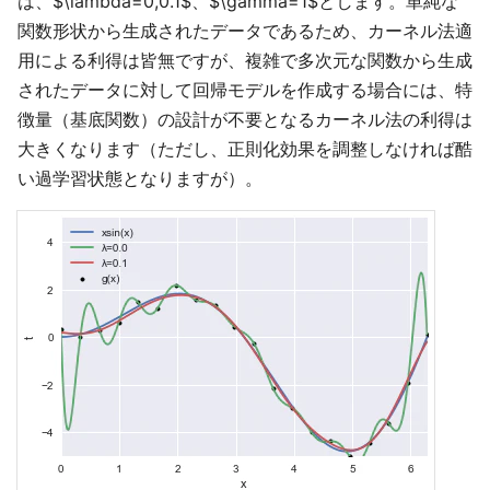
は、$\lambda=0,0.1$、$\gamma=1$とします。単純な
関数形状から生成されたデータであるため、カーネル法適
用による利得は皆無ですが、複雑で多次元な関数から生成
されたデータに対して回帰モデルを作成する場合には、特
徴量（基底関数）の設計が不要となるカーネル法の利得は
大きくなります（ただし、正則化効果を調整しなければ酷
い過学習状態となりますが）。