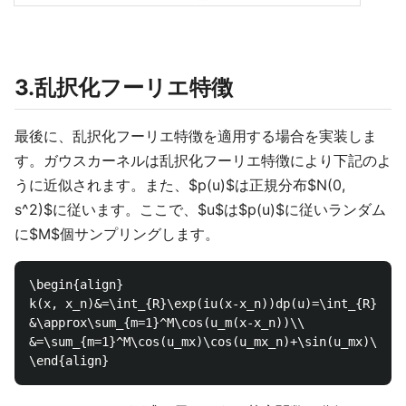
3.乱択化フーリエ特徴
最後に、乱択化フーリエ特徴を適用する場合を実装しま
す。ガウスカーネルは乱択化フーリエ特徴により下記のよ
うに近似されます。また、$p(u)$は正規分布$N(0,
s^2)$に従います。ここで、$u$は$p(u)$に従いランダム
に$M$個サンプリングします。
\begin{align}

k(x, x_n)&=\int_{R}\exp(iu(x-x_n))dp(u)=\int_{R}\cos
&\approx\sum_{m=1}^M\cos(u_m(x-x_n))\\

&=\sum_{m=1}^M\cos(u_mx)\cos(u_mx_n)+\sin(u_mx)\sin(