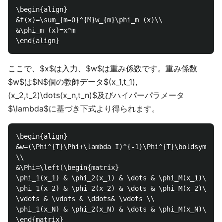
\begin{align}

&f(x)=\sum_{m=0}^{M}w_{m}\phi_m (x)\\

&\phi_m (x)=x^m

ここで、$x$は入力、$w$は重み係数です。重み係数
$w$は$N$個の教師データ$(x_1,t_1),
(x_2,t_2)\dots(x_n,t_n)$及びハイパーパラメータ
$\lambda$に基づき下式より得られます。
\begin{align}

&w=(\Phi^{T}\Phi+\lambda I)^{-1}\Phi^{T}\boldsymbol{
\\

&\Phi=\left(\begin{matrix}

\phi_1(x_1) & \phi_2(x_1) & \dots & \phi_M(x_1)\\

\phi_1(x_2) & \phi_2(x_2) & \dots & \phi_M(x_2)\\

\vdots & \vdots & \ddots& \vdots \\

\phi_1(x_N) & \phi_2(x_N) & \dots & \phi_M(x_N)\\

\end{matrix}
