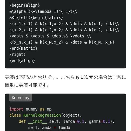
\begin{align}

&\alpha=(K+\lambda I)^{-1}t\\

&K=\left(\begin{matrix}

k(x_1,x_1) & k(x_1,x_2) & \dots & k(x_1, x_N)\\

k(x_2,x_1) & k(x_2,x_2) & \dots & k(x_2, x_N)\\

\vdots & \vdots & \ddots& \vdots \\

k(x_N,x_1) & k(x_N,x_2) & \dots & k(x_N, x_N)

\end{matrix}

\right)

実装は下記のとおりです。こちらも１次元の場合は非常に
簡単に実装可能です。
Kernel.py
import
numpy
as
np
class
KernelRegression
(
object
):
def
__init__
(
self
,
lamda
=
0.1
,
gamma
=
0.1
):
self
.
lamda
=
lamda