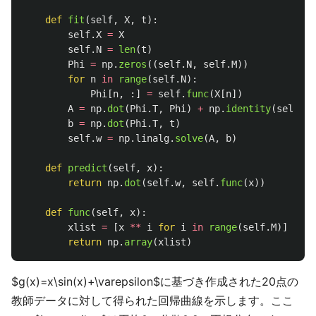
def
fit
(
self
,
X
,
t
):
self
.
X
=
X
self
.
N
=
len
(
t
)
Phi
=
np
.
zeros
((
self
.
N
,
self
.
M
))
for
n
in
range
(
self
.
N
):
Phi
[
n
,
:]
=
self
.
func
(
X
[
n
])
A
=
np
.
dot
(
Phi
.
T
,
Phi
)
+
np
.
identity
(
self
.
M
)
b
=
np
.
dot
(
Phi
.
T
,
t
)
self
.
w
=
np
.
linalg
.
solve
(
A
,
b
)
def
predict
(
self
,
x
):
return
np
.
dot
(
self
.
w
,
self
.
func
(
x
))
def
func
(
self
,
x
):
xlist
=
[
x
**
i
for
i
in
range
(
self
.
M
)]
return
np
.
array
(
xlist
)
$g(x)=x\sin(x)+\varepsilon$に基づき作成された20点の
教師データに対して得られた回帰曲線を示します。ここ