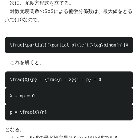
次に、尤度方程式を立てる。
対数尤度関数の$p$による偏微分係数は、最大値をとる
点では0なので、
これを解くと、
となる。
よって、$p$の最尤推定量は$\frac{X}{n}$である。