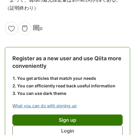
（証明終わり）
comment
0
Register as a new user and use Qiita more
conveniently
You get articles that match your needs
You can efficiently read back useful information
You can use dark theme
What you can do with signing up
Sign up
Login