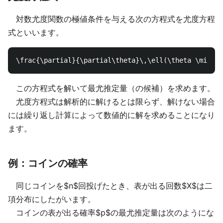
対数尤度関数の極値条件を与える次の方程式を尤度方程
式といいます。
この方程式を解いて最尤推定量（の候補）を求めます。
尤度方程式は解析的に解けるとは限らず、解けない場合
には繰り返し計算によって数値的に解を求めることになり
ます。
例：コインの確率
同じコインを$n$回投げたとき、表が出る回数$X$は二
項分布にしたがいます。
コインの表が出る確率$p$の最尤推定量は次のようにな