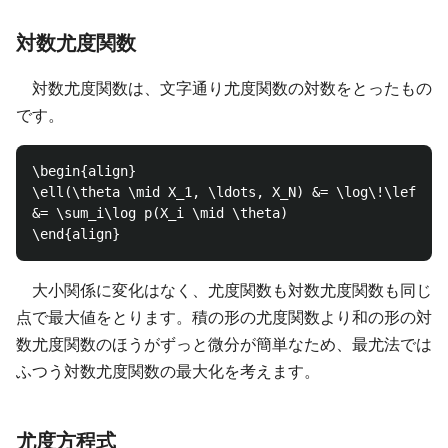
対数尤度関数
対数尤度関数は、文字通り尤度関数の対数をとったもの
です。
\begin{align}

\ell(\theta \mid X_1, \ldots, X_N) &= \log\!\left(\p
&= \sum_i\log p(X_i \mid \theta)

大小関係に変化はなく、尤度関数も対数尤度関数も同じ
点で最大値をとります。積の形の尤度関数より和の形の対
数尤度関数のほうがずっと微分が簡単なため、最尤法では
ふつう対数尤度関数の最大化を考えます。
尤度方程式