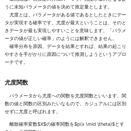
うに未知パラメータの値を決めて推定量とします。
尤度とは、パラメータがある値であるとしたときにデー
タが実現する確率です。尤度が最大ということは、そのと
きデータが最も実現しやすいことを意味します。「パラメ
ータの値が正しい確率」のようには解釈できません。
確率分布を原因、データを結果とすれば、結果の起こり
やすさを手がかりに原因について推測しようというアプロ
ーチです。
尤度関数
パラメータから尤度への関数を尤度関数といいます。関
数の値と関数の区別みたいなもので、カジュアルには区別
せずに尤度と呼ばれます。
離散確率変数$X$の確率関数を$p(x \mid \theta)$とす