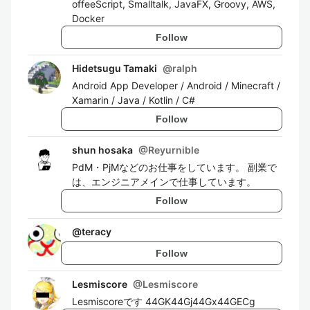
offeeScript, Smalltalk, JavaFX, Groovy, AWS,
Docker
Follow
Hidetsugu Tamaki
@
ralph
Android App Developer / Android / Minecraft /
Xamarin / Java / Kotlin / C#
Follow
shun hosaka
@
Reyurnible
PdM・PjMなどのお仕事をしています。 副業で
は、エンジニアメインで仕事しています。
Follow
@
teracy
Follow
Lesmiscore
@
Lesmiscore
Lesmiscoreです 44GK44Gj44Gx44GECg