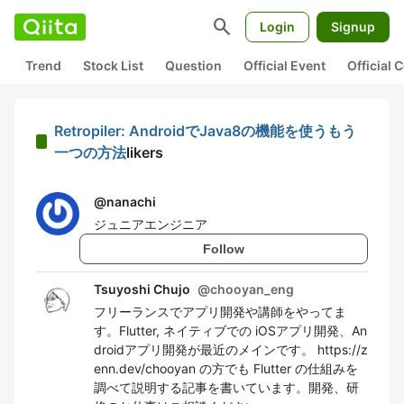
search
Login
Signup
Trend
Stock List
Question
Official Event
Official
Retropiler: AndroidでJava8の機能を使うもう
一つの方法
likers
@
nanachi
ジュニアエンジニア
Follow
Tsuyoshi Chujo
@
chooyan_eng
フリーランスでアプリ開発や講師をやってま
す。Flutter, ネイティブでの iOSアプリ開発、An
droidアプリ開発が最近のメインです。 https://z
enn.dev/chooyan の方でも Flutter の仕組みを
調べて説明する記事を書いています。開発、研