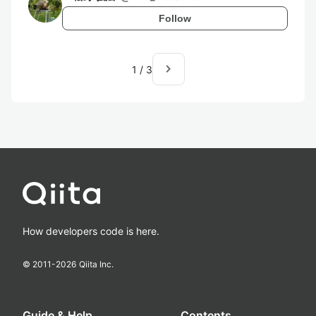
Follow
navigate_next
1
/
3
How developers code is here.
© 2011-
2026
Qiita Inc.
Guide & Help
Contents