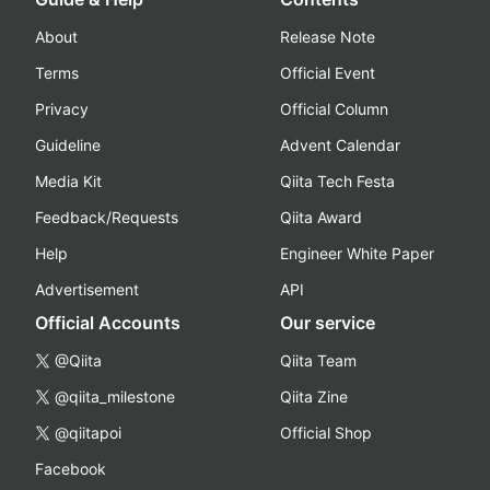
About
Release Note
Terms
Official Event
Privacy
Official Column
Guideline
Advent Calendar
Media Kit
Qiita Tech Festa
Feedback/Requests
Qiita Award
Help
Engineer White Paper
Advertisement
API
Official Accounts
Our service
@Qiita
Qiita Team
@qiita_milestone
Qiita Zine
@qiitapoi
Official Shop
Facebook