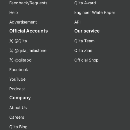
Feedback/Requests
Qiita Award
Help
Engineer White Paper
Advertisement
API
Official Accounts
Our service
@Qiita
Qiita Team
@qiita_milestone
Qiita Zine
@qiitapoi
Official Shop
Facebook
YouTube
Podcast
Company
About Us
Careers
Qiita Blog