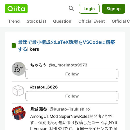
search
Login
Signup
Trend
Stock List
Question
Official Event
Official
最速で最小構成のLaTeX環境をVSCodeに構築
する
likers
ちゃろう
@
s_morimoto9973
Follow
@
satou_6626
Follow
月城 蔵徒
@
Kurato-Tsukishiro
AmongUs Mod SuperNewRoles開発者7号で
す。個別明記が無い限り投稿したコードは[NYS
L Version 0.9982]です。又同一ライセンスで ht