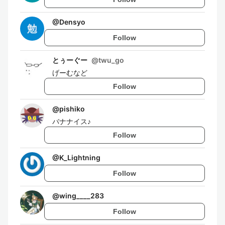
@
Densyo
Follow
とぅーぐー
@
twu_go
げーむなど
Follow
@
pishiko
バナナイス♪
Follow
@
K_Lightning
Follow
@
wing____283
Follow