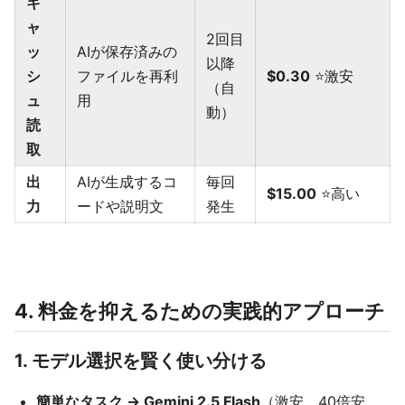
キ
ャ
2回目
ッ
AIが保存済みの
以降
シ
ファイルを再利
$0.30
⭐激安
（自
ュ
用
動）
読
取
出
AIが生成するコ
毎回
$15.00
⭐高い
力
ードや説明文
発生
4. 料金を抑えるための実践的アプローチ
1. モデル選択を賢く使い分ける
簡単なタスク → Gemini 2.5 Flash
（激安、40倍安