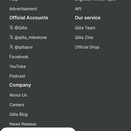
Advertisement
API
Official Accounts
Our service
@Qiita
Qiita Team
@qiita_milestone
Qiita Zine
@qiitapoi
Official Shop
Facebook
YouTube
Podcast
Company
About Us
Careers
Qiita Blog
News Release