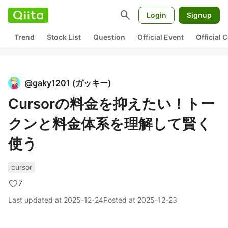
search
Login
Signup
Trend
Stock List
Question
Official Event
Official
@
gaky1201
(
ガッキー
)
Cursorの料金を抑えたい！トー
クンと料金体系を理解して賢く
使う
cursor
7
Last updated at
2025-12-24
Posted at
2025-12-23