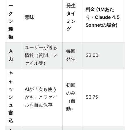
ー
発生
料金 (1Mあた
ク
タイ
意味
り・Claude 4.5
ン
ミン
Sonnetの場合)
種
グ
類
ユーザーが送る
入
毎回
情報（質問、フ
$3.00
力
発生
ァイル等）
キ
ャ
初回
ッ
AIが「次も使う
のみ
シ
かも」とファイ
$3.75
（自
ュ
ルを自動保存
動）
書
込