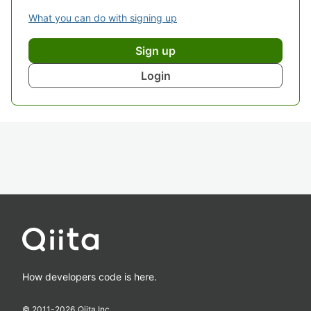
What you can do with signing up
Sign up
Login
How developers code is here.
© 2011-
2026
Qiita Inc.