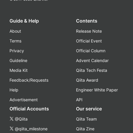
Guide & Help
Contents
About
Release Note
Terms
Official Event
Privacy
Official Column
Guideline
Advent Calendar
Media Kit
Qiita Tech Festa
Feedback/Requests
Qiita Award
Help
Engineer White Paper
Advertisement
API
Official Accounts
Our service
@Qiita
Qiita Team
@qiita_milestone
Qiita Zine