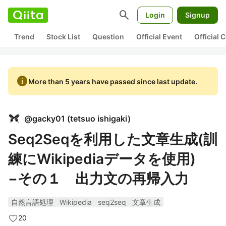
search
Login
Signup
Trend
Stock List
Question
Official Event
Official
info
More than 5 years have passed since last update.
@
gacky01
(
tetsuo ishigaki
)
Seq2Seqを利用した文章生成(訓
練にWikipediaデータを使用)
−その１ 出力文の再帰入力
自然言語処理
Wikipedia
seq2seq
文章生成
20