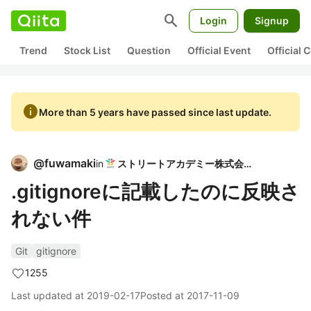
search
Login
Signup
Trend
Stock List
Question
Official Event
Official
info
More than 5 years have passed since last update.
@
fuwamaki
in
ストリートアカデミー株式会社
.gitignoreに記載したのに反映さ
れない件
Git
gitignore
1255
Last updated at
2019-02-17
Posted at
2017-11-09