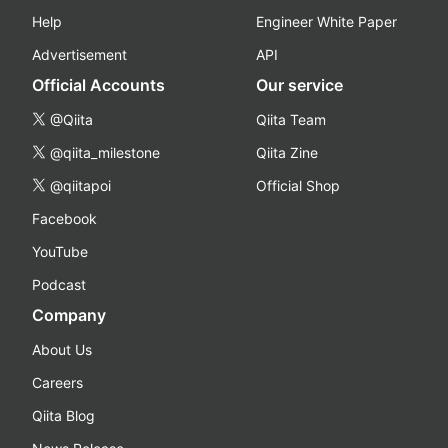
Help
Engineer White Paper
Advertisement
API
Official Accounts
Our service
@Qiita
Qiita Team
@qiita_milestone
Qiita Zine
@qiitapoi
Official Shop
Facebook
YouTube
Podcast
Company
About Us
Careers
Qiita Blog