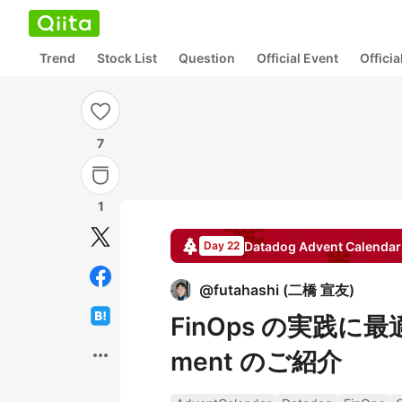
Trend
Stock List
Question
Official Event
Offici
7
1
Datadog
Advent Calendar
Day 22
@
futahashi
(
二橋 宣友
)
FinOps の実践に最適な
more_horiz
ment のご紹介