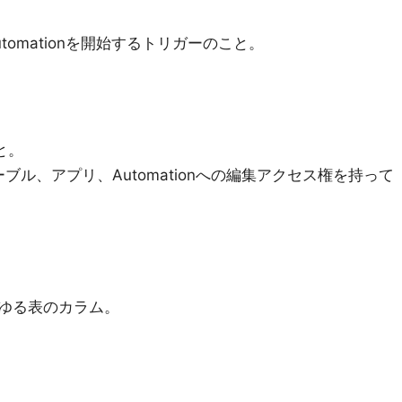
omationを開始するトリガーのこと。
と。
okのテーブル、アプリ、Automationへの編集アクセス権を持って
ゆる表のカラム。