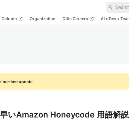
search
open_in_new
open_in_new
al Column
Organization
Qiita Careers
AI x Dev x Tea
ince last update.
Amazon Honeycode 用語解説