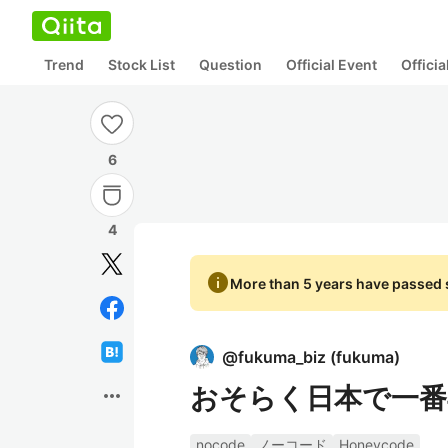
Trend
Stock List
Question
Official Event
Offici
6
4
info
More than 5 years have passed s
@
fukuma_biz
(
fukuma
)
おそらく日本で一番早い
more_horiz
nocode
ノーコード
Honeycode