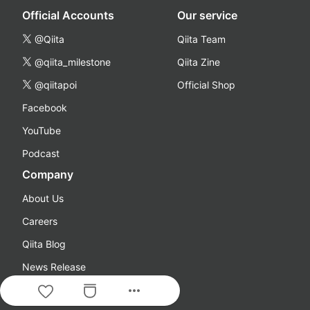
Official Accounts
Our service
@Qiita
Qiita Team
@qiita_milestone
Qiita Zine
@qiitapoi
Official Shop
Facebook
YouTube
Podcast
Company
About Us
Careers
Qiita Blog
News Release
more_horiz