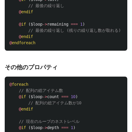
// 最後の繰り返し
@
endif
@
if
(
$loop
->
remaining
===
1
)
// 最後の繰り返し (残りの繰り返し数が取れる)
@
endif
@
endforeach
その他のプロパティ
@
foreach
// 配列の総アイテム数
@
if
(
$loop
->
count
===
10
)
// 配列の総アイテム数が10
@
endif
// 現在のループのネストレベル
@
if
(
$loop
->
depth
===
1
)