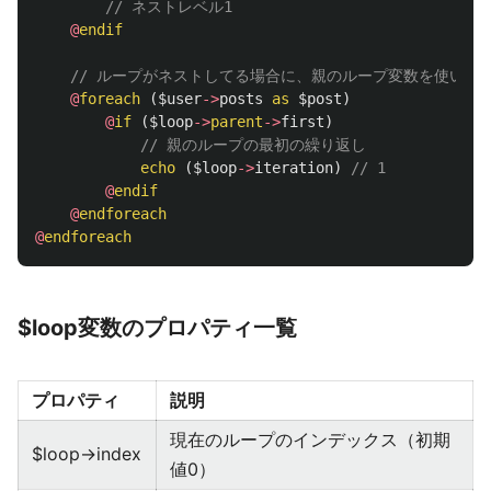
// ネストレベル1
@
endif
// ループがネストしてる場合に、親のループ変数を使いた
@
foreach
(
$user
->
posts
as
$post
)
@
if
(
$loop
->
parent
->
first
)
// 親のループの最初の繰り返し
echo
(
$loop
->
iteration
)
// 1
@
endif
@
endforeach
@
endforeach
$loop変数のプロパティ一覧
プロパティ
説明
現在のループのインデックス（初期
$loop->index
値0）