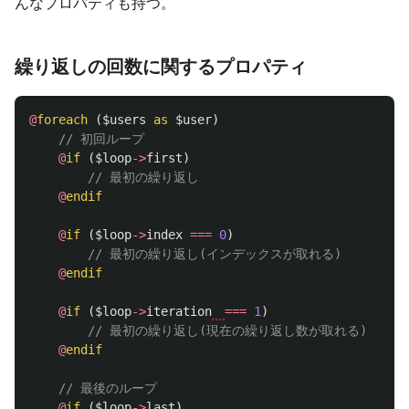
んなプロパティも持つ。
繰り返しの回数に関するプロパティ
@
foreach
(
$users
as
$user
)
// 初回ループ
@
if
(
$loop
->
first
)
// 最初の繰り返し
@
endif
@
if
(
$loop
->
index
===
0
)
// 最初の繰り返し(インデックスが取れる)
@
endif
@
if
(
$loop
->
iteration
===
1
)
// 最初の繰り返し(現在の繰り返し数が取れる)
@
endif
// 最後のループ
@
if
(
$loop
->
last
)