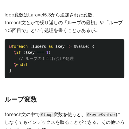
loop変数はLaravel5.3から追加された変数。
foreach文とかで繰り返しの「ループの最初」や「ループ
の5回目で」という処理を書くことがあるが...
@
foreach
(
$users
as
$key
=>
$value
)
{
@
if
(
$key
===
1
)
// ループの１回目だけの処理
@
endif
}
ループ変数
foreach文の中で
変数を使うと、
に
$loop
$key=>$value
しなくてもインデックスを取ることができる。その他いろ