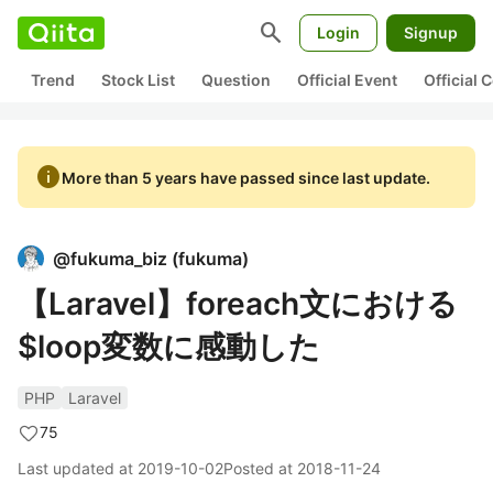
search
Login
Signup
Trend
Stock List
Question
Official Event
Official
info
More than 5 years have passed since last update.
@
fukuma_biz
(
fukuma
)
【Laravel】foreach文における
$loop変数に感動した
PHP
Laravel
75
Last updated at
2019-10-02
Posted at
2018-11-24