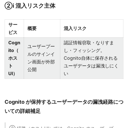
②i 混入リスク主体
サー
概要
混入リスク
ビス
Cogn
認証情報窃取・なりすま
ユーザープー
ito（
し・フィッシング。
ルのサインイ
ホス
Cognito自体に保存される
ン画面が外部
ト
ユーザデータは漏洩しにく
公開
UI）
い
Cognito が保持するユーザーデータの漏洩経路につ
いての詳細補足