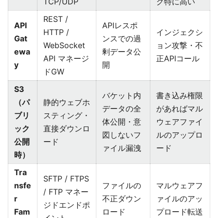
TCP/UDP
ク特に高い
REST /
API
APIレスポ
HTTP /
インジェクシ
Gat
ンスでの過
WebSocket
ョン攻撃・不
ewa
剰データ公
API マネージ
正APIコール
y
開
ドGW
S3
バケット内
書き込み権限
（パ
静的ウェブホ
データの全
があればマル
ブリ
スティング・
体公開・意
ウェアファイ
ック
直接ダウンロ
図しないフ
ルのアップロ
公開
ード
ァイル漏洩
ード
時）
Tra
SFTP / FTPS
nsfe
ファイルの
マルウェアフ
/ FTP マネー
r
不正ダウン
ァイルのアッ
ジドエンドポ
Fam
ロード
プロード転送