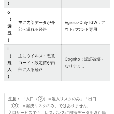
）
o
（
主に内部データが外
Egress-Only IGW：ア
漏
部へ漏れる経路
ウトバウンド専用
洩
）
i
（
主にウイルス・悪意
Cognito：認証破壊・
混
コード・設定値が内
なりすまし
入
部に入る経路
）
注意：
「入口（②）＝混入リスクのみ」「出口
（③）＝漏洩リスクのみ」ではありません。
入口サービスでも、レスポンスに機密データを含む場