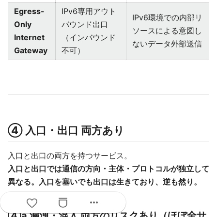
Egress-
IPv6専用アウト
IPv6環境での内部リ
Only
バウンド出口
ソースによる意図し
Internet
（インバウンド
ないデータ外部送信
Gateway
不可）
④ 入口・出口 両方あり
入口と出口の両方を持つサービス。
入口と出口では通信の方向・主体・プロトコルが独立して
異なる。入口を塞いでも出口は生きており、逆も然り。
more_horiz
④a 漏洩・混入 両方のリスクあり（ほぼ全サ