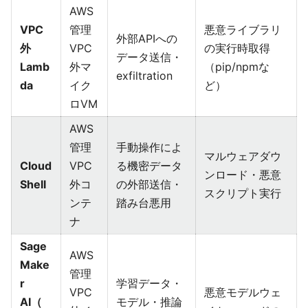
AWS
VPC
管理
悪意ライブラリ
外部APIへの
外
VPC
の実行時取得
データ送信・
Lamb
外マ
（pip/npmな
exfiltration
da
イク
ど）
ロVM
AWS
管理
手動操作によ
マルウェアダウ
Cloud
VPC
る機密データ
ンロード・悪意
Shell
外コ
の外部送信・
スクリプト実行
ンテ
踏み台悪用
ナ
Sage
AWS
Make
管理
r
学習データ・
VPC
悪意モデルウェ
AI（
モデル・推論