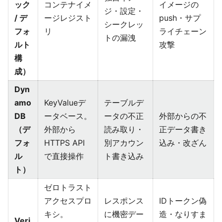
ック
コンテナイメ
イメージの
ジ・設定・
/ デ
ージレジスト
push・サプ
シークレッ
フォ
リ
ライチェーン
トの漏洩
ルト
攻撃
構
成）
Dyn
amo
KeyValueデ
テーブルデ
DB
ータベース。
ータの不正
外部からの不
（デ
外部から
読み取り・
正データ書き
フォ
HTTPS API
別アカウン
込み・改ざん
ル
で直接操作
ト書き込み
ト）
ゼロトラスト
アクセスプロ
レスポンス
IDトークン偽
キシ。
に機密デー
造・なりすま
Veri