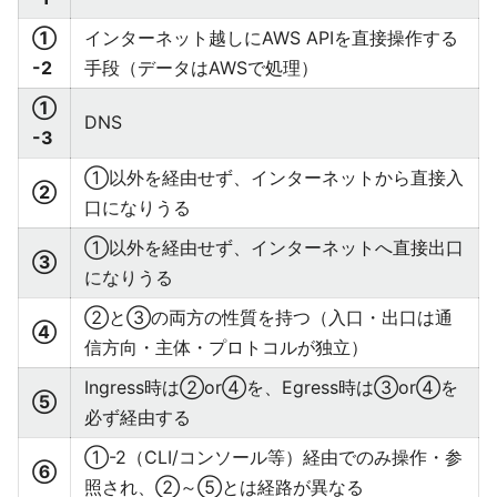
①
インターネット越しにAWS APIを直接操作する
-2
手段（データはAWSで処理）
①
DNS
-3
①以外を経由せず、インターネットから直接入
②
口になりうる
①以外を経由せず、インターネットへ直接出口
③
になりうる
②と③の両方の性質を持つ（入口・出口は通
④
信方向・主体・プロトコルが独立）
Ingress時は②or④を、Egress時は③or④を
⑤
必ず経由する
①-2（CLI/コンソール等）経由でのみ操作・参
⑥
照され、②～⑤とは経路が異なる