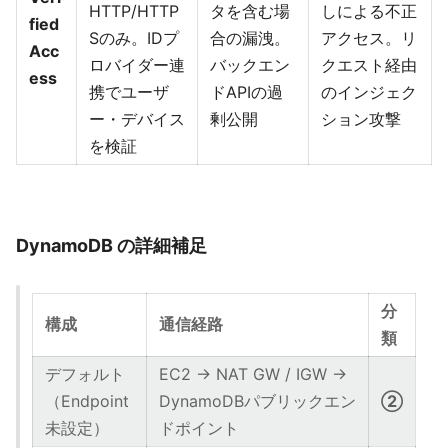
HTTP/HTTP
タを含む場
しによる不正
fied
Sのみ。IDプ
合の漏洩。
アクセス。リ
Acc
ロバイダー連
バックエン
クエスト経由
ess
携でユーザ
ドAPIの過
のインジェク
ー・デバイス
剰公開
ション攻撃
を検証
DynamoDB の詳細補足
分
構成
通信経路
類
デフォルト
EC2 → NAT GW / IGW →
（Endpoint
DynamoDBパブリックエン
②
未設定）
ドポイント