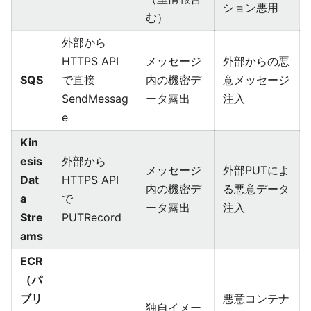
ション悪用
む）
外部から
HTTPS API
メッセージ
外部からの悪
SQS
で直接
内の機密デ
意メッセージ
SendMessag
ータ露出
注入
e
Kin
esis
外部から
メッセージ
外部PUTによ
Dat
HTTPS API
内の機密デ
る悪意データ
a
で
ータ露出
注入
Stre
PUTRecord
ams
ECR
（パ
ブリ
悪意コンテナ
独自イメー