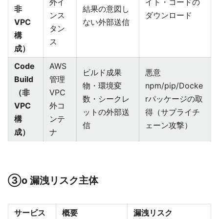
外イ
イト・コードの
非
結果の意図し
ンス
ダウンロード
VPC
ない外部送信
タン
構
ス
成）
Code
AWS
ビルド成果
悪意
Build
管理
物・環境変
npm/pip/Docke
（非
VPC
数・シークレ
rパッケージの取
VPC
外コ
ットの外部送
得（サプライチ
構
ンテ
信
ェーン攻撃）
成）
ナ
③o 漏洩リスク主体
サービス
概要
漏洩リスク