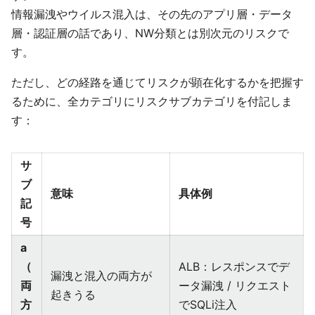
情報漏洩やウイルス混入は、その先のアプリ層・データ
層・認証層の話であり、NW分類とは別次元のリスクで
す。
ただし、どの経路を通じてリスクが顕在化するかを把握す
るために、全カテゴリにリスクサブカテゴリを付記しま
す：
サ
ブ
意味
具体例
記
号
a
（
ALB：レスポンスでデ
漏洩と混入の両方が
両
ータ漏洩 / リクエスト
起きうる
方
でSQLi注入