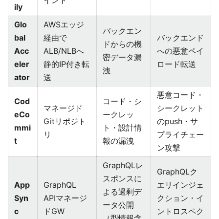
イント
ily
Glo
AWSエッジ
バックエン
bal
経由で
バックエンド
ドからの機
Acc
ALB/NLBへ
への悪意ペイ
密データ漏
eler
静的IP付き転
ロード転送
洩
ator
送
悪意コード・
Cod
コード・シ
マネージド
シークレット
eCo
ークレッ
Gitリポジト
のpush・サ
mmi
ト・設計情
リ
プライチェー
t
報の漏洩
ン攻撃
GraphQLレ
GraphQLク
スポンスに
App
GraphQL
エリインジェ
よる過剰デ
Syn
APIマネージ
クション・イ
ータ公開
c
ドGW
ントロスペク
（型情報含