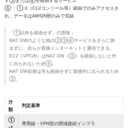
ず③または④を経由するサービス
⑥ ：①-2（CLI/コンソール等）経由でのみアクセスさ
れ、データはAWS内部のみで完結
「①以外を経由せず」の意味：
NAT GWのような他の②③④サービスをさらに挟
まずに、自らが直接インターネットと通信できる。
EC2（VPC内）はNAT GW（③）を経由しないと外
に出られないため⑤。
NAT GW自身は何も経由せずに直接外に出られるため
③。
分
判定基準
類
①
専用線・VPN型の閉域接続インフラ
-1