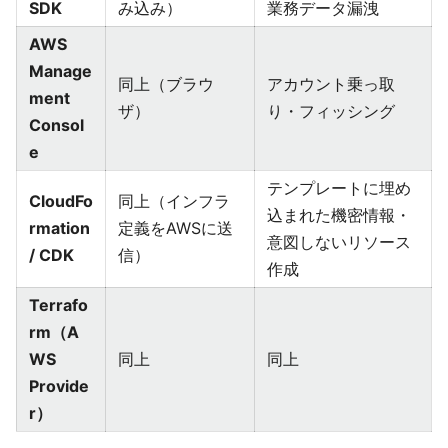
SDK
み込み）
業務データ漏洩
AWS
Manage
同上（ブラウ
アカウント乗っ取
ment
ザ）
り・フィッシング
Consol
e
テンプレートに埋め
CloudFo
同上（インフラ
込まれた機密情報・
rmation
定義をAWSに送
意図しないリソース
/ CDK
信）
作成
Terrafo
rm（A
WS
同上
同上
Provide
r）