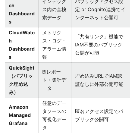
インデック
パブリックアクセス設
ch
ス内の全検
定 or Cognito連携でイ
Dashboard
索データ
ンターネット公開可
s
CloudWatc
メトリク
「共有リンク」機能で
h
ス・ログ・
IAM不要のパブリック
Dashboard
アラーム情
公開が可能
s
報
QuickSight
BIレポー
（パブリッ
埋め込みURLでIAM認
ト・集計デ
ク埋め込
証なしに外部公開可能
ータ
み）
任意のデー
Amazon
タソースの
匿名アクセス設定でパ
Managed
可視化デー
ブリック公開可
Grafana
タ