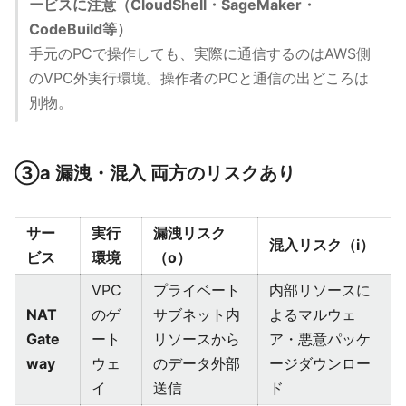
ービスに注意（CloudShell・SageMaker・
CodeBuild等）
手元のPCで操作しても、実際に通信するのはAWS側
のVPC外実行環境。操作者のPCと通信の出どころは
別物。
③a 漏洩・混入 両方のリスクあり
サー
実行
漏洩リスク
混入リスク（i）
ビス
環境
（o）
VPC
プライベート
内部リソースに
NAT
のゲ
サブネット内
よるマルウェ
Gate
ート
リソースから
ア・悪意パッケ
way
ウェ
のデータ外部
ージダウンロー
イ
送信
ド