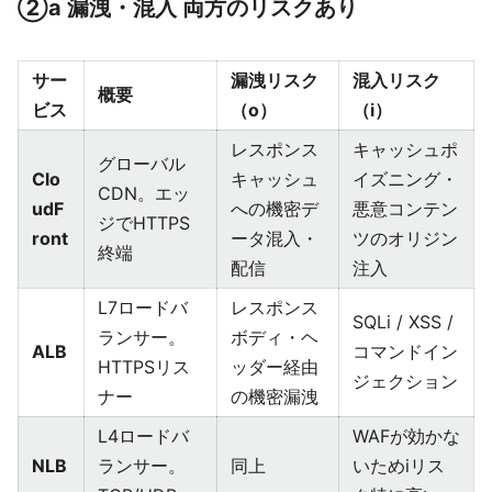
②a 漏洩・混入 両方のリスクあり
サー
漏洩リスク
混入リスク
概要
ビス
（o）
（i）
レスポンス
キャッシュポ
グローバル
Clo
キャッシュ
イズニング・
CDN。エッ
udF
への機密デ
悪意コンテン
ジでHTTPS
ront
ータ混入・
ツのオリジン
終端
配信
注入
L7ロードバ
レスポンス
SQLi / XSS /
ランサー。
ボディ・ヘ
ALB
コマンドイン
HTTPSリス
ッダー経由
ジェクション
ナー
の機密漏洩
L4ロードバ
WAFが効かな
NLB
ランサー。
同上
いためiリス