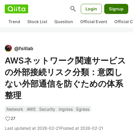
search
Login
Signup
Trend
Stock List
Question
Official Event
Official
@
fsitlab
AWSネットワーク関連サービス
の外部接続リスク分類：意図し
ない外部通信を防ぐための体系
整理
Network
AWS
Security
ingress
Egress
27
Last updated at
2026-02-21
Posted at
2026-02-21