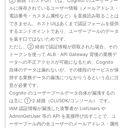
② 経路（ホストUI）では、Cognito のユーザープー
ルに保存されているユーザー情報（メールアドレス・
電話番号・カスタム属性など）を直接読み取ることは
できません。ホストUIはあくまで認証フォームを提供
するエンドポイントであり、ユーザープールのデータ
を返す口ではないためです。
ただし、② 経由で認証情報が窃取された場合、その
トークンを使って ALB・API Gateway 背後の業務デ
ータへの不正アクセスが可能になるため、Cognito
自体のデータは漏れないが、その後段のサービスが保
持する業務データの漏洩につながりうるという点に注
意が必要です。
Cognito のユーザープールデータ自体が漏洩するの
は主に ①-2 経路（CLI/SDK/コンソール） です。
IAM 認証情報が漏洩した攻撃者が ListUsers や
AdminGetUser 等の API を直接呼び出すことで、ユ
ーザープール内の全ユーザーのメールアドレス・属性