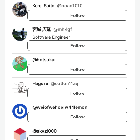
Kenji Saito
@
poad1010
Follow
宮城 広隆
@
mh4gf
Software Engineer
Follow
@
hotsukai
Follow
Hagure
@
cotton11aq
Follow
@
weiofwehooiw44lemon
Follow
@
skyzi000