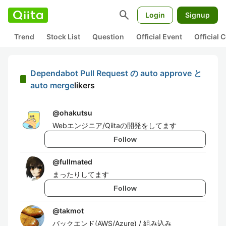
search
Login
Signup
Trend
Stock List
Question
Official Event
Official
Dependabot Pull Request の auto approve と
auto merge
likers
@
ohakutsu
Webエンジニア/Qiitaの開発をしてます
Follow
@
fullmated
まったりしてます
Follow
@
takmot
バックエンド(AWS/Azure) / 組み込み