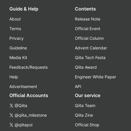
Guide & Help
Contents
About
Release Note
Terms
Official Event
Privacy
Official Column
Guideline
Advent Calendar
Media Kit
Qiita Tech Festa
Feedback/Requests
Qiita Award
Help
Engineer White Paper
Advertisement
API
Official Accounts
Our service
@Qiita
Qiita Team
@qiita_milestone
Qiita Zine
@qiitapoi
Official Shop