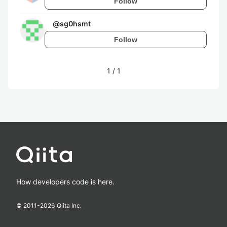
Follow
@
sg0hsmt
Follow
1
/
1
How developers code is here.
© 2011-
2026
Qiita Inc.