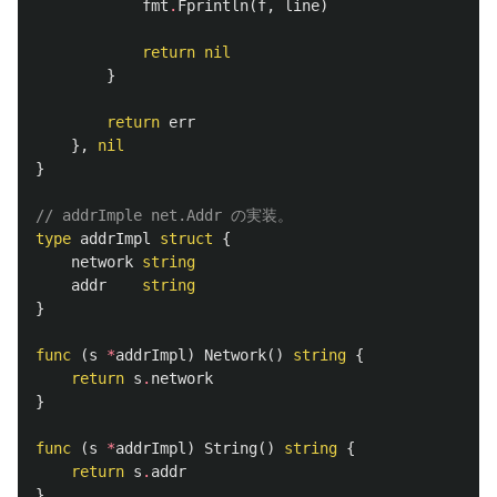
fmt
.
Fprintln
(
f
,
line
)
return
nil
}
return
err
},
nil
}
// addrImple net.Addr の実装。
type
addrImpl
struct
{
network
string
addr
string
}
func
(
s
*
addrImpl
)
Network
()
string
{
return
s
.
network
}
func
(
s
*
addrImpl
)
String
()
string
{
return
s
.
addr
}