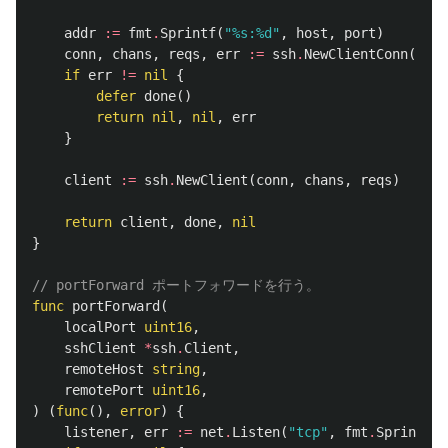
addr
:=
fmt
.
Sprintf
(
"%s:%d"
,
host
,
port
)
conn
,
chans
,
reqs
,
err
:=
ssh
.
NewClientConn
(
c
,
a
if
err
!=
nil
{
defer
done
()
return
nil
,
nil
,
err
}
client
:=
ssh
.
NewClient
(
conn
,
chans
,
reqs
)
return
client
,
done
,
nil
}
// portForward ポートフォワードを行う。
func
portForward
(
localPort
uint16
,
sshClient
*
ssh
.
Client
,
remoteHost
string
,
remotePort
uint16
,
)
(
func
(),
error
)
{
listener
,
err
:=
net
.
Listen
(
"tcp"
,
fmt
.
Sprintf
(
"