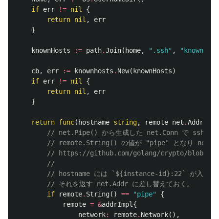
if
err
!=
nil
{
return
nil
,
err
}
knownHosts
:=
path
.
Join
(
home
,
".ssh"
,
"known_hos
cb
,
err
:=
knownhosts
.
New
(
knownHosts
)
if
err
!=
nil
{
return
nil
,
err
}
return
func
(
hostname
string
,
remote
net
.
Addr
,
ke
// net.Pipe() から生成した net.Conn で ssh.C
// remote.String() の値が "pipe" となり net
// https://github.com/golang/crypto/blob/5f8
//
// hostname には `${instance-id}:22` が入
// それを返す net.Addr に差し替えておく。
if
remote
.
String
()
==
"pipe"
{
remote
=
&
addrImpl
{
network
:
remote
.
Network
(),