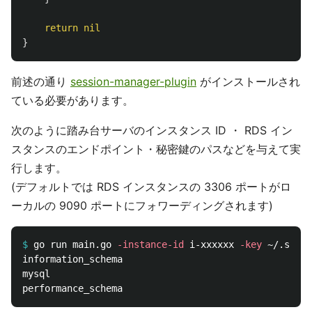
return
nil
}
前述の通り
session-manager-plugin
がインストールされ
ている必要があります。
次のように踏み台サーバのインスタンス ID ・ RDS イン
スタンスのエンドポイント・秘密鍵のパスなどを与えて実
行します。
(デフォルトでは RDS インスタンスの 3306 ポートがロ
ーカルの 9090 ポートにフォワーディングされます)
$
go run main.go 
-instance-id
 i-xxxxxx 
-key
 ~/.ssh/b
information_schema

mysql
