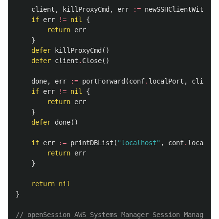
client
,
killProxyCmd
,
err
:=
newSSHClientWithPro
if
err
!=
nil
{
return
err
}
defer
killProxyCmd
()
defer
client
.
Close
()
done
,
err
:=
portForward
(
conf
.
localPort
,
client
,
if
err
!=
nil
{
return
err
}
defer
done
()
if
err
:=
printDBList
(
"localhost"
,
conf
.
localPor
return
err
}
return
nil
}
// openSession AWS Systems Manager Session Ma