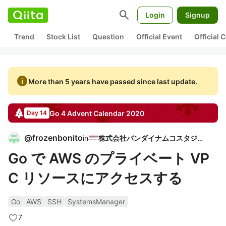
search
Login
Signup
Trend
Stock List
Question
Official Event
Official
info
More than 5 years have passed since last update.
Go 4
Advent Calendar
2020
Day 14
@
frozenbonito
in
株式会社バンダイナムコスタジオ
Go で AWS のプライベート VP
C リソースにアクセスする
Go
AWS
SSH
SystemsManager
7