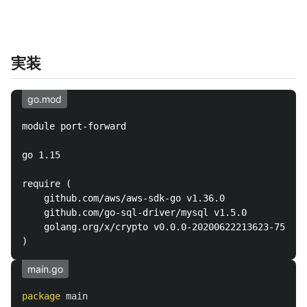
実装
go.mod
module port-forward

go 1.15

require (

	github.com/aws/aws-sdk-go v1.36.0

	github.com/go-sql-driver/mysql v1.5.0

	golang.org/x/crypto v0.0.0-20200622213623-75b288015ac9

main.go
package
main