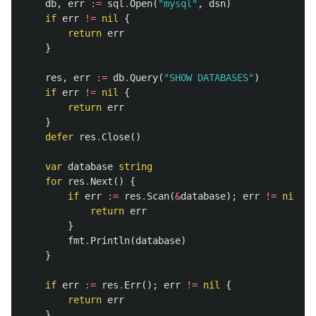
db
,
err
:=
sql
.
Open
(
"mysql"
,
dsn
)
if
err
!=
nil
{
return
err
}
res
,
err
:=
db
.
Query
(
"SHOW DATABASES"
)
if
err
!=
nil
{
return
err
}
defer
res
.
Close
()
var
database
string
for
res
.
Next
()
{
if
err
:=
res
.
Scan
(
&
database
);
err
!=
nil
{
return
err
}
fmt
.
Println
(
database
)
}
if
err
:=
res
.
Err
();
err
!=
nil
{
return
err
}