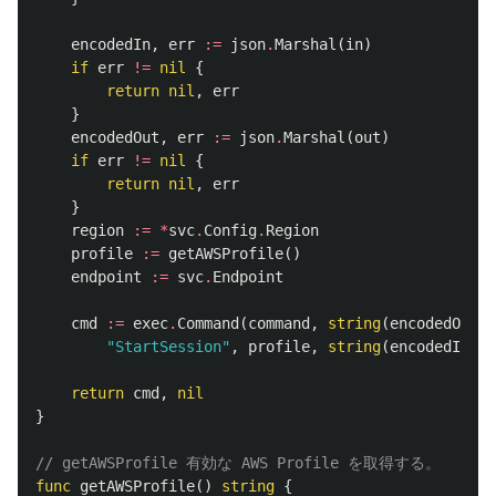
encodedIn
,
err
:=
json
.
Marshal
(
in
)
if
err
!=
nil
{
return
nil
,
err
}
encodedOut
,
err
:=
json
.
Marshal
(
out
)
if
err
!=
nil
{
return
nil
,
err
}
region
:=
*
svc
.
Config
.
Region
profile
:=
getAWSProfile
()
endpoint
:=
svc
.
Endpoint
cmd
:=
exec
.
Command
(
command
,
string
(
encodedOut
),
"StartSession"
,
profile
,
string
(
encodedIn
),
return
cmd
,
nil
}
// getAWSProfile 有効な AWS Profile を取得する。
func
getAWSProfile
()
string
{