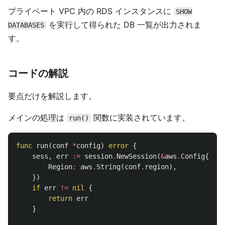
プライベート VPC 内の RDS インスタンスに
SHOW
を実行して得られた DB 一覧が出力されま
DATABASES
す。
コードの解説
要点だけを解説します。
メインの処理は
関数に実装されています。
run()
func
run
(
conf
*
config
)
error
{
sess
,
err
:=
session
.
NewSession
(
&
aws
.
Config
{
Region
:
aws
.
String
(
conf
.
region
),
})
if
err
!=
nil
{
return
err
}