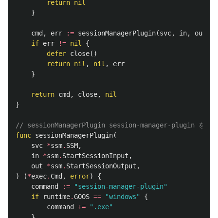
return
nil
}
cmd
,
err
:=
sessionManagerPlugin
(
svc
,
in
,
out
)
if
err
!=
nil
{
defer
close
()
return
nil
,
nil
,
err
}
return
cmd
,
close
,
nil
}
// sessionManagerPlugin session-manager-plugin 
func
sessionManagerPlugin
(
svc
*
ssm
.
SSM
,
in
*
ssm
.
StartSessionInput
,
out
*
ssm
.
StartSessionOutput
,
)
(
*
exec
.
Cmd
,
error
)
{
command
:=
"session-manager-plugin"
if
runtime
.
GOOS
==
"windows"
{
command
+=
".exe"
}