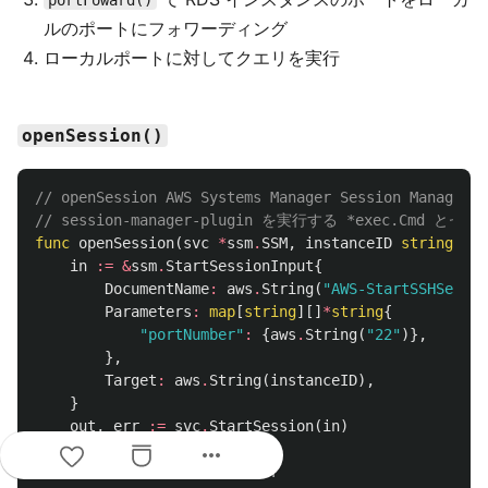
portFoward()
ルのポートにフォワーディング
ローカルポートに対してクエリを実行
openSession()
// openSession AWS Systems Manager Session Ma
// session-manager-plugin を実行する *exec.Cm
func
openSession
(
svc
*
ssm
.
SSM
,
instanceID
string
)
(
*
in
:=
&
ssm
.
StartSessionInput
{
DocumentName
:
aws
.
String
(
"AWS-StartSSHSessio
Parameters
:
map
[
string
][]
*
string
{
"portNumber"
:
{
aws
.
String
(
"22"
)},
},
Target
:
aws
.
String
(
instanceID
),
}
out
,
err
:=
svc
.
StartSession
(
in
)
more_horiz
if
err
!=
nil
{
return
nil
,
nil
,
err