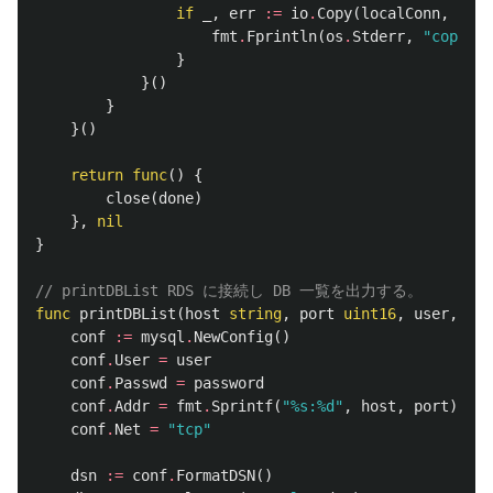
if
_
,
err
:=
io
.
Copy
(
localConn
,
remo
fmt
.
Fprintln
(
os
.
Stderr
,
"copy fa
}
}()
}
}()
return
func
()
{
close
(
done
)
},
nil
}
// printDBList RDS に接続し DB 一覧を出力する。
func
printDBList
(
host
string
,
port
uint16
,
user
,
pas
conf
:=
mysql
.
NewConfig
()
conf
.
User
=
user
conf
.
Passwd
=
password
conf
.
Addr
=
fmt
.
Sprintf
(
"%s:%d"
,
host
,
port
)
conf
.
Net
=
"tcp"
dsn
:=
conf
.
FormatDSN
()