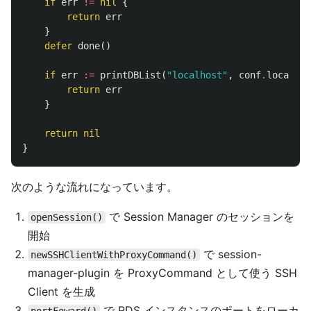
if
err
!=
nil
{
return
err
}
defer
done
()
if
err
:=
printDBList
(
"localhost"
,
conf
.
localPor
return
err
}
return
nil
}
次のような流れになっています。
で Session Manager のセッションを
openSession()
開始
で session-
newSSHClientWithProxyCommand()
manager-plugin を ProxyCommand として使う SSH
Client を生成
で RDS インスタンスのポートをローカ