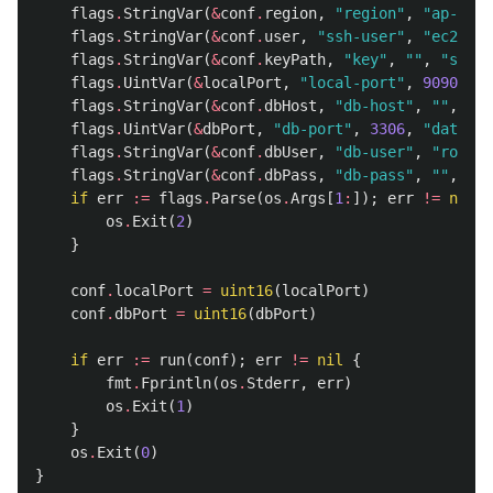
flags
.
StringVar
(
&
conf
.
region
,
"region"
,
"ap-nort
flags
.
StringVar
(
&
conf
.
user
,
"ssh-user"
,
"ec2-use
flags
.
StringVar
(
&
conf
.
keyPath
,
"key"
,
""
,
"ssh k
flags
.
UintVar
(
&
localPort
,
"local-port"
,
9090
,
"l
flags
.
StringVar
(
&
conf
.
dbHost
,
"db-host"
,
""
,
"da
flags
.
UintVar
(
&
dbPort
,
"db-port"
,
3306
,
"databas
flags
.
StringVar
(
&
conf
.
dbUser
,
"db-user"
,
"root"
,
flags
.
StringVar
(
&
conf
.
dbPass
,
"db-pass"
,
""
,
"da
if
err
:=
flags
.
Parse
(
os
.
Args
[
1
:
]);
err
!=
nil
{
os
.
Exit
(
2
)
}
conf
.
localPort
=
uint16
(
localPort
)
conf
.
dbPort
=
uint16
(
dbPort
)
if
err
:=
run
(
conf
);
err
!=
nil
{
fmt
.
Fprintln
(
os
.
Stderr
,
err
)
os
.
Exit
(
1
)
}
os
.
Exit
(
0
)
}