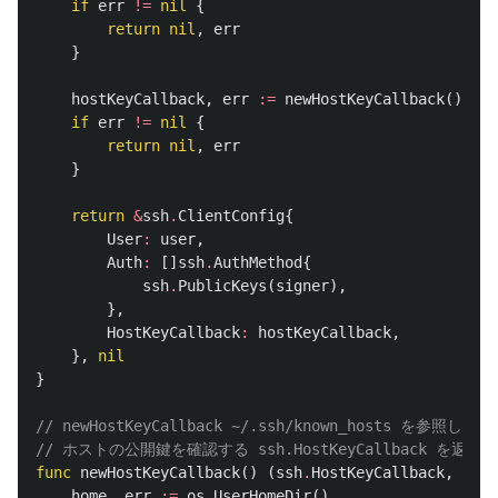
if
err
!=
nil
{
return
nil
,
err
}
hostKeyCallback
,
err
:=
newHostKeyCallback
()
if
err
!=
nil
{
return
nil
,
err
}
return
&
ssh
.
ClientConfig
{
User
:
user
,
Auth
:
[]
ssh
.
AuthMethod
{
ssh
.
PublicKeys
(
signer
),
},
HostKeyCallback
:
hostKeyCallback
,
},
nil
}
// newHostKeyCallback ~/.ssh/known_hosts を参照して
// ホストの公開鍵を確認する ssh.HostKeyCallback を返す。
func
newHostKeyCallback
()
(
ssh
.
HostKeyCallback
,
erro
home
,
err
:=
os
.
UserHomeDir
()