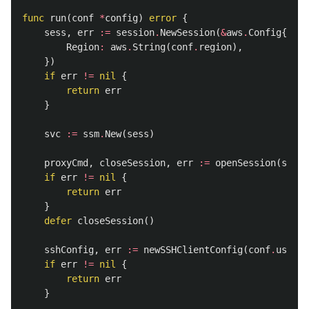
func
run
(
conf
*
config
)
error
{
sess
,
err
:=
session
.
NewSession
(
&
aws
.
Config
{
Region
:
aws
.
String
(
conf
.
region
),
})
if
err
!=
nil
{
return
err
}
svc
:=
ssm
.
New
(
sess
)
proxyCmd
,
closeSession
,
err
:=
openSession
(
svc
,
if
err
!=
nil
{
return
err
}
defer
closeSession
()
sshConfig
,
err
:=
newSSHClientConfig
(
conf
.
user
,
if
err
!=
nil
{
return
err
}