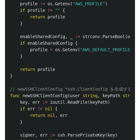
profile
:=
os
.
Getenv
(
"AWS_PROFILE"
)
if
profile
!=
""
{
return
profile
}
enableSharedConfig
,
_
:=
strconv
.
ParseBool
(
os
.
Ge
if
enableSharedConfig
{
profile
=
os
.
Getenv
(
"AWS_DEFAULT_PROFILE"
)
}
return
profile
}
// newSSHClientConfig *ssh.ClientConfig を生成する。
func
newSSHClientConfig
(
user
string
,
keyPath
string
)
key
,
err
:=
ioutil
.
ReadFile
(
keyPath
)
if
err
!=
nil
{
return
nil
,
err
}
signer
,
err
:=
ssh
.
ParsePrivateKey
(
key
)