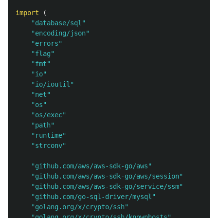
import
(
"database/sql"
"encoding/json"
"errors"
"flag"
"fmt"
"io"
"io/ioutil"
"net"
"os"
"os/exec"
"path"
"runtime"
"strconv"
"github.com/aws/aws-sdk-go/aws"
"github.com/aws/aws-sdk-go/aws/session"
"github.com/aws/aws-sdk-go/service/ssm"
"github.com/go-sql-driver/mysql"
"golang.org/x/crypto/ssh"
"golang.org/x/crypto/ssh/knownhosts"