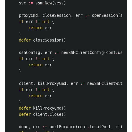
svc
:=
ssm
.
New
(
sess
)
proxyCmd
,
closeSession
,
err
:=
openSession
(
svc
,
if
err
!=
nil
{
return
err
}
defer
closeSession
()
sshConfig
,
err
:=
newSSHClientConfig
(
conf
.
user
,
if
err
!=
nil
{
return
err
}
client
,
killProxyCmd
,
err
:=
newSSHClientWithPro
if
err
!=
nil
{
return
err
}
defer
killProxyCmd
()
defer
client
.
Close
()
done
,
err
:=
portForward
(
conf
.
localPort
,
client
,