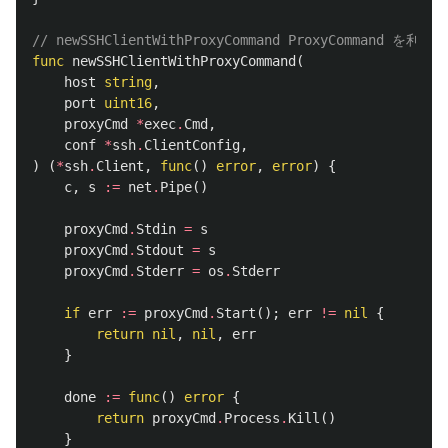
// newSSHClientWithProxyCommand ProxyCommand を利
func
newSSHClientWithProxyCommand
(
host
string
,
port
uint16
,
proxyCmd
*
exec
.
Cmd
,
conf
*
ssh
.
ClientConfig
,
)
(
*
ssh
.
Client
,
func
()
error
,
error
)
{
c
,
s
:=
net
.
Pipe
()
proxyCmd
.
Stdin
=
s
proxyCmd
.
Stdout
=
s
proxyCmd
.
Stderr
=
os
.
Stderr
if
err
:=
proxyCmd
.
Start
();
err
!=
nil
{
return
nil
,
nil
,
err
}
done
:=
func
()
error
{
return
proxyCmd
.
Process
.
Kill
()
}