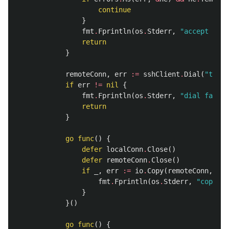
continue
}
fmt
.
Fprintln
(
os
.
Stderr
,
"accept fail
return
}
remoteConn
,
err
:=
sshClient
.
Dial
(
"tcp"
,
if
err
!=
nil
{
fmt
.
Fprintln
(
os
.
Stderr
,
"dial failed
return
}
go
func
()
{
defer
localConn
.
Close
()
defer
remoteConn
.
Close
()
if
_
,
err
:=
io
.
Copy
(
remoteConn
,
loc
fmt
.
Fprintln
(
os
.
Stderr
,
"copy fa
}
}()
go
func
()
{