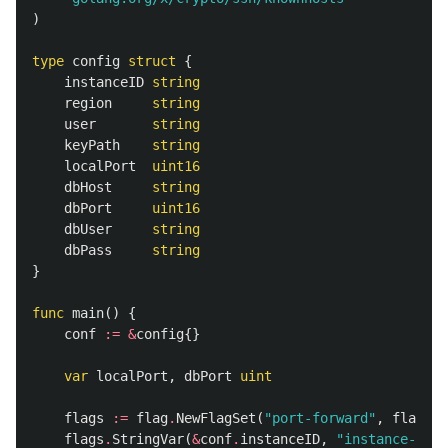
)
type
config
struct
{
instanceID
string
region
string
user
string
keyPath
string
localPort
uint16
dbHost
string
dbPort
uint16
dbUser
string
dbPass
string
}
func
main
()
{
conf
:=
&
config
{}
var
localPort
,
dbPort
uint
flags
:=
flag
.
NewFlagSet
(
"port-forward"
,
flag
.
Co
flags
.
StringVar
(
&
conf
.
instanceID
,
"instance-id"
,