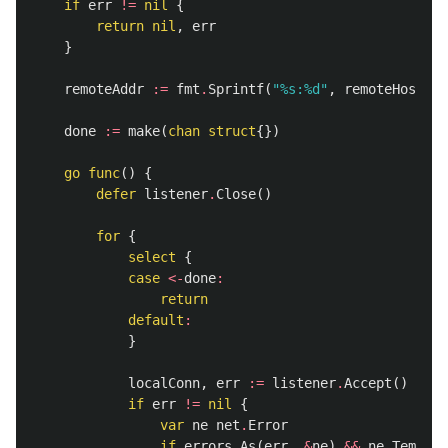
if
err
!=
nil
{
return
nil
,
err
}
remoteAddr
:=
fmt
.
Sprintf
(
"%s:%d"
,
remoteHost
,
r
done
:=
make
(
chan
struct
{})
go
func
()
{
defer
listener
.
Close
()
for
{
select
{
case
<-
done
:
return
default
:
}
localConn
,
err
:=
listener
.
Accept
()
if
err
!=
nil
{
var
ne
net
.
Error
if
errors
.
As
(
err
,
&
ne
)
&&
ne
.
Tempora