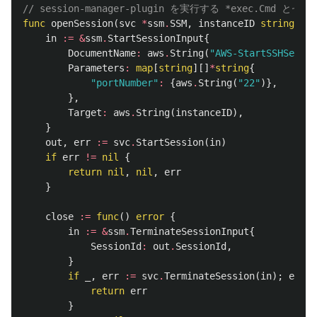
// session-manager-plugin を実行する *exec.Cm
func
openSession
(
svc
*
ssm
.
SSM
,
instanceID
string
)
(
*
in
:=
&
ssm
.
StartSessionInput
{
DocumentName
:
aws
.
String
(
"AWS-StartSSHSessio
Parameters
:
map
[
string
][]
*
string
{
"portNumber"
:
{
aws
.
String
(
"22"
)},
},
Target
:
aws
.
String
(
instanceID
),
}
out
,
err
:=
svc
.
StartSession
(
in
)
if
err
!=
nil
{
return
nil
,
nil
,
err
}
close
:=
func
()
error
{
in
:=
&
ssm
.
TerminateSessionInput
{
SessionId
:
out
.
SessionId
,
}
if
_
,
err
:=
svc
.
TerminateSession
(
in
);
err
!
return
err
}