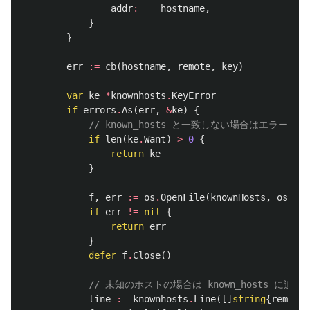
addr
:
hostname
,
}
}
err
:=
cb
(
hostname
,
remote
,
key
)
var
ke
*
knownhosts
.
KeyError
if
errors
.
As
(
err
,
&
ke
)
{
// known_hosts と一致しない場合はエラー
if
len
(
ke
.
Want
)
>
0
{
return
ke
}
f
,
err
:=
os
.
OpenFile
(
knownHosts
,
os
.
O_W
if
err
!=
nil
{
return
err
}
defer
f
.
Close
()
// 未知のホストの場合は known_hosts に追記
line
:=
knownhosts
.
Line
([]
string
{
remote
.