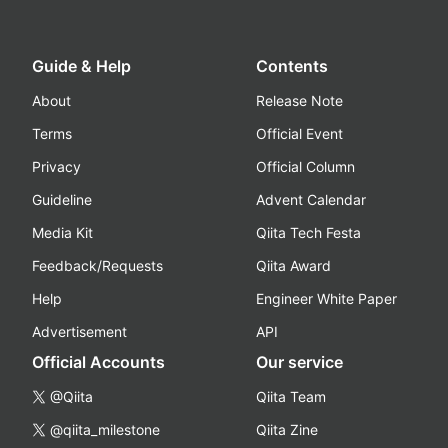
Guide & Help
Contents
About
Release Note
Terms
Official Event
Privacy
Official Column
Guideline
Advent Calendar
Media Kit
Qiita Tech Festa
Feedback/Requests
Qiita Award
Help
Engineer White Paper
Advertisement
API
Official Accounts
Our service
@Qiita
Qiita Team
@qiita_milestone
Qiita Zine