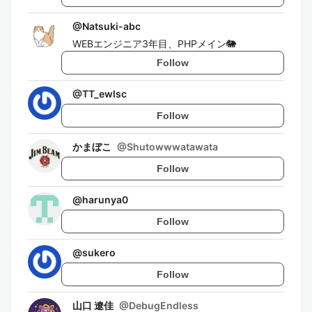
@
Natsuki-abc
WEBエンジニア3年目、PHPメイン🐘
Follow
@
TT_ewlsc
Follow
かまぼこ
@
Shutowwwatawata
Follow
@
harunya0
Follow
@
sukero
Follow
山口 遼佳
@
DebugEndless