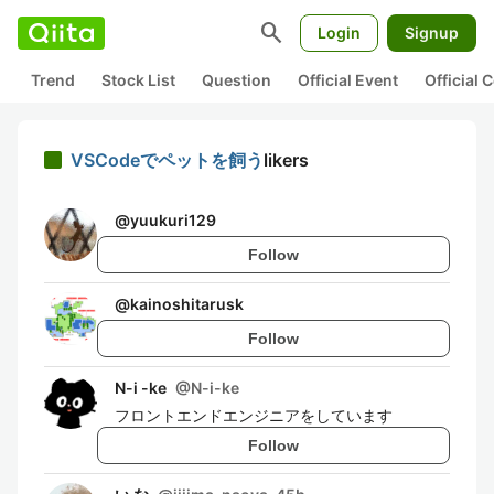
search
Login
Signup
Trend
Stock List
Question
Official Event
Official
VSCodeでペットを飼う
likers
@
yuukuri129
Follow
@
kainoshitarusk
Follow
N-i -ke
@
N-i-ke
フロントエンドエンジニアをしています
Follow