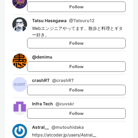
Follow
Tatsu Hasegawa
@
Tatsuru12
Webエンジニアやってます。散歩と料理とギタ
ー好き。
Follow
@
denimu
Follow
crashRT
@
crashRT
Follow
Infra Tech
@
cuvskr
Follow
Astral__
@
mutouhidaka
https://atcoder.jp/users/Astral__