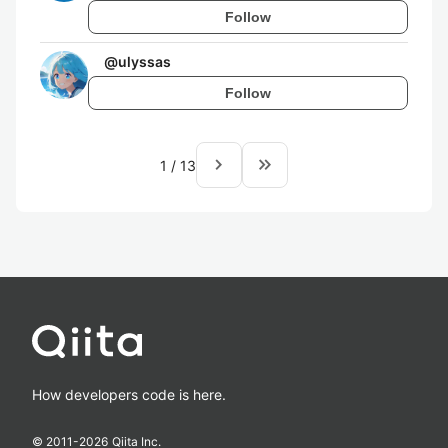
Follow
@
ulyssas
Follow
navigate_next
keyboard_double_arrow_right
1
/
13
How developers code is here.
© 2011-
2026
Qiita Inc.