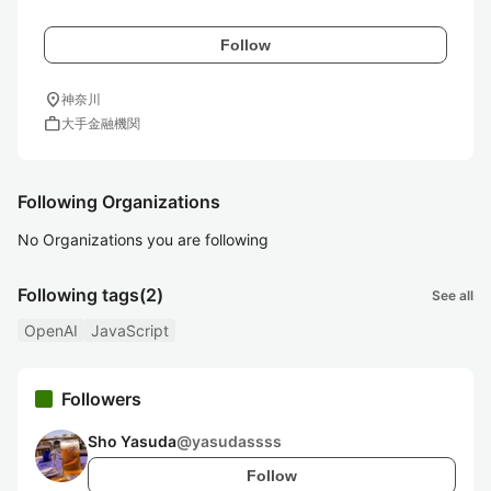
Follow
location_on
神奈川
work
大手金融機関
Following Organizations
No Organizations you are following
Following tags
(2)
See all
OpenAI
JavaScript
Followers
Sho Yasuda
@
yasudassss
Follow