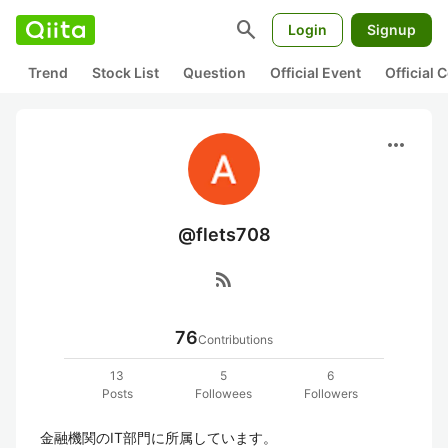
search
Login
Signup
Trend
Stock List
Question
Official Event
Official
more_horiz
@flets708
rss_feed
76
Contributions
13
5
6
Posts
Followees
Followers
金融機関のIT部門に所属しています。