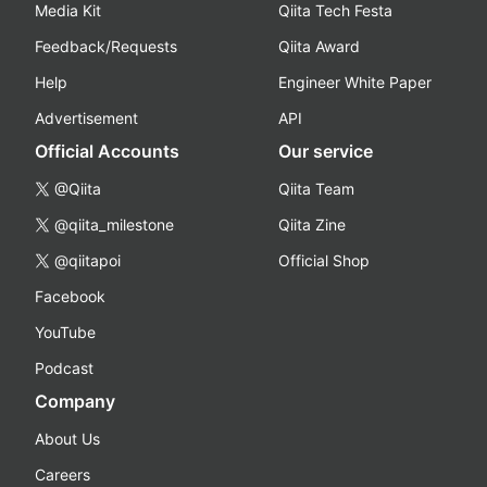
Media Kit
Qiita Tech Festa
Feedback/Requests
Qiita Award
Help
Engineer White Paper
Advertisement
API
Official Accounts
Our service
@Qiita
Qiita Team
@qiita_milestone
Qiita Zine
@qiitapoi
Official Shop
Facebook
YouTube
Podcast
Company
About Us
Careers