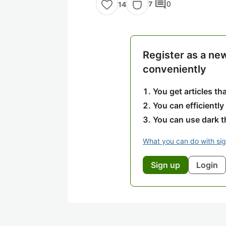
comment
7
0
14
Register as a ne
conveniently
You get articles t
You can efficiently
You can use dark 
What you can do with si
Sign up
Login