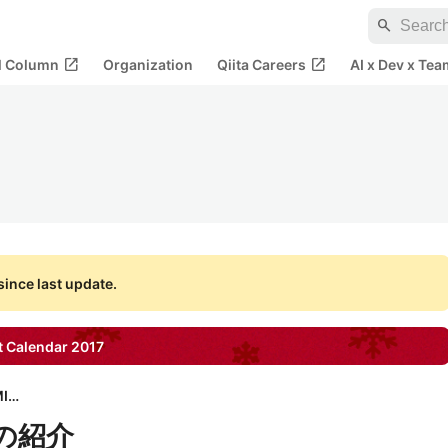
search
open_in_new
open_in_new
al Column
Organization
Qiita Careers
AI x Dev x Tea
ince last update.
 Calendar
2017
株式会社MIXI
I の紹介