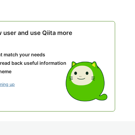
w user and use Qiita more
hat match your needs
 read back useful information
theme
gning up