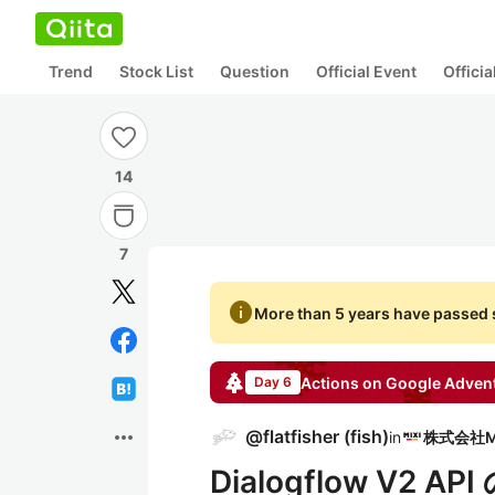
Trend
Stock List
Question
Official Event
Offici
14
7
info
More than 5 years have passed s
Actions on Google
Advent
Day 6
more_horiz
@
flatfisher
(
fish
)
in
Dialogflow V2 AP