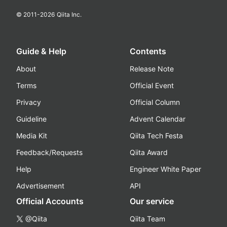
© 2011-
2026
Qiita Inc.
Guide & Help
Contents
About
Release Note
Terms
Official Event
Privacy
Official Column
Guideline
Advent Calendar
Media Kit
Qiita Tech Festa
Feedback/Requests
Qiita Award
Help
Engineer White Paper
Advertisement
API
Official Accounts
Our service
@Qiita
Qiita Team