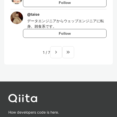
Follow
@
taise
データエンジニアからウェッブエンジニアに転
身。雑食系です。
Follow
navigate_next
keyboard_double_arrow_right
1
/
7
How developers code is here.