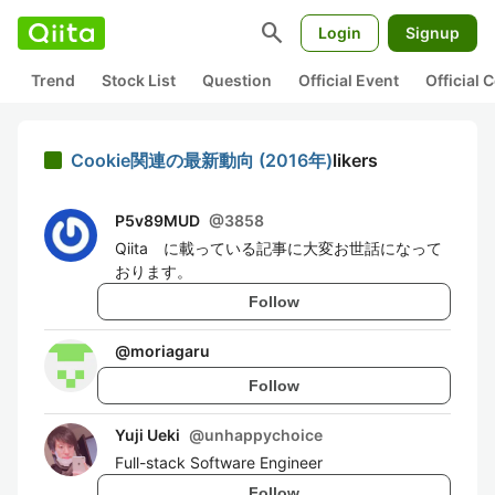
search
Login
Signup
Trend
Stock List
Question
Official Event
Official
Cookie関連の最新動向 (2016年)
likers
P5v89MUD
@
3858
Qiita に載っている記事に大変お世話になって
おります。
Follow
@
moriagaru
Follow
Yuji Ueki
@
unhappychoice
Full-stack Software Engineer
Follow