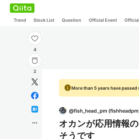
Trend
Stock List
Question
Official Event
Offici
4
2
info
More than 5 years have passed s
@
fish_head_pm
(
fishheadpm
オカンが応用情報の
more_horiz
そうです