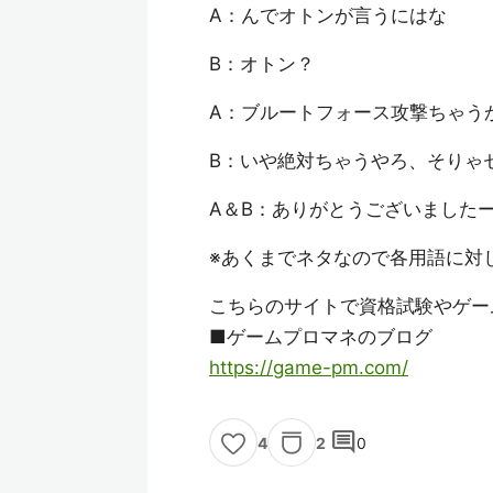
A：んでオトンが言うにはな
B：オトン？
A：ブルートフォース攻撃ちゃう
B：いや絶対ちゃうやろ、そりゃ
A＆B：ありがとうございました
※あくまでネタなので各用語に対
こちらのサイトで資格試験やゲー
■ゲームプロマネのブログ
https://game-pm.com/
comment
2
0
4