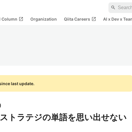
search
open_in_new
open_in_new
al Column
Organization
Qiita Careers
AI x Dev x Tea
ince last update.
)
ストラテジの単語を思い出せない