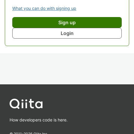
What you can do with signing up
Sign up
Login
How developers code is here.
© 2011-
2026
Qiita Inc.