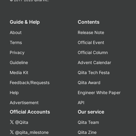
Guide & Help
Contents
About
Release Note
Terms
Official Event
Privacy
Official Column
Guideline
Advent Calendar
Media Kit
Qiita Tech Festa
Feedback/Requests
Qiita Award
Help
Engineer White Paper
Advertisement
API
Official Accounts
Our service
@Qiita
Qiita Team
@qiita_milestone
Qiita Zine