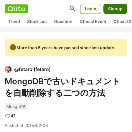
search
Login
Signup
Trend
Stock List
Question
Official Event
Official
info
More than 5 years have passed since last update.
@
fetaro
(
fetaro
)
MongoDBで古いドキュメント
を自動削除する二つの方法
MongoDB
47
Posted at
2015-02-08