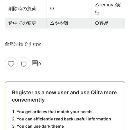
△remove実
削除時の負荷
○
行
途中での変更
△やや難
○容易
全然別物ですねw
comment
0
Register as a new user and use Qiita more
conveniently
You get articles that match your needs
You can efficiently read back useful information
You can use dark theme