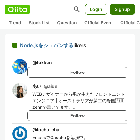
search
Login
Signup
Trend
Stock List
Question
Official Event
Official
Node.jsをシェバンする
likers
@
tokkun
Follow
あい
@
aiue
WEBデザイナーから毛が生えたフロントエンド
エンジニア | オーストラリアが第二の母国🇦🇺
zennで書いてます。。
Follow
@
tochu-cha
EmacsでGaucheを勉強中。