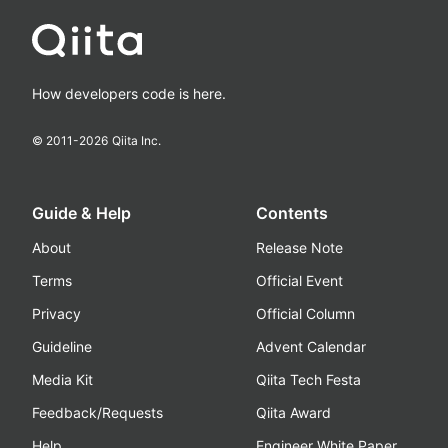
How developers code is here.
© 2011-
2026
Qiita Inc.
Guide & Help
Contents
About
Release Note
Terms
Official Event
Privacy
Official Column
Guideline
Advent Calendar
Media Kit
Qiita Tech Festa
Feedback/Requests
Qiita Award
Help
Engineer White Paper