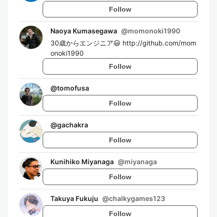
Follow
Naoya Kumasegawa
@
momonoki1990
30歳からエンジニア😃 http://github.com/mom
onoki1990
Follow
@
tomofusa
Follow
@
gachakra
Follow
Kunihiko Miyanaga
@
miyanaga
Follow
Takuya Fukuju
@
chalkygames123
Follow