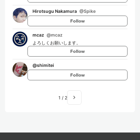
Hirotsugu Nakamura
@
Spike
Follow
mcaz
@
mcaz
よろしくお願いします。
Follow
@
shimitei
Follow
navigate_next
1
/
2