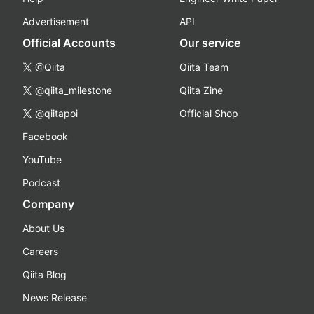
Advertisement
API
Official Accounts
Our service
@Qiita
Qiita Team
@qiita_milestone
Qiita Zine
@qiitapoi
Official Shop
Facebook
YouTube
Podcast
Company
About Us
Careers
Qiita Blog
News Release