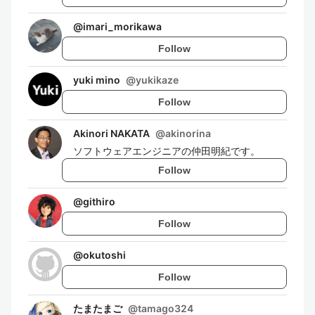
@
imari_morikawa
Follow
yuki mino
@
yukikaze
Follow
Akinori NAKATA
@
akinorina
ソフトウェアエンジニアの仲田明紀です。
Follow
@
githiro
Follow
@
okutoshi
Follow
たまたまご
@
tamago324