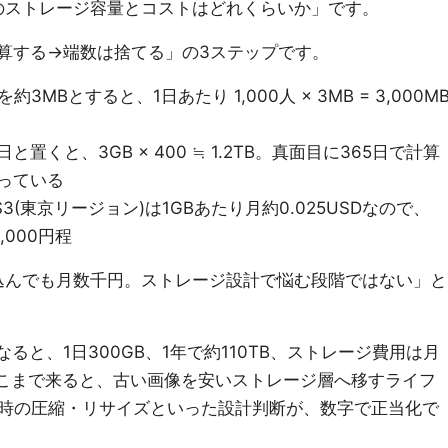
のストレージ容量とコストはどれくらいか」です。
算する→端数は捨てる」の3ステップです。
MBとすると、1日あたり 1,000人 × 3MB = 3,000M
置くと、3GB × 400 ≒ 1.2TB。真面目に365日で計算
合っている
S3(東京リージョン)は1GBあたり月約0.025USDなので、
,000円程
込んでも月数千円。ストレージ設計で悩む段階ではない」と
なると、1日300GB、1年で約110TB、ストレージ費用は月
す。ここまで来ると、古い画像を安いストレージ層へ移すライフ
時の圧縮・リサイズといった設計判断が、数字で正当化で