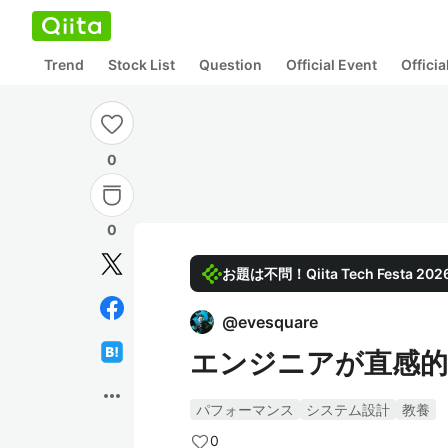
Trend
Stock List
Question
Official Event
Offici
0
0
お題は不問！Qiita Tech Festa 
@
evesquare
エンジニアが直感的
more_horiz
パフォーマンス
システム設計
教養
0