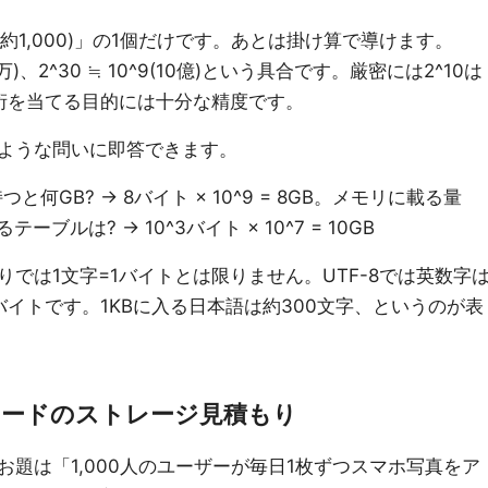
^3(約1,000)」の1個だけです。あとは掛け算で導けます。
^6(100万)、2^30 ≒ 10^9(10億)という具合です。厳密には2^10は
、桁を当てる目的には十分な精度です。
ような問いに即答できます。
持つと何GB? → 8バイト × 10^9 = 8GB。メモリに載る量
ーブルは? → 10^3バイト × 10^7 = 10GB
では1文字=1バイトとは限りません。UTF-8では英数字
バイトです。1KBに入る日本語は約300文字、というのが表
ロードのストレージ見積もり
題は「1,000人のユーザーが毎日1枚ずつスマホ写真をア