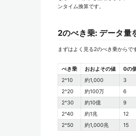
ンタイム換算です。
2のべき乗: データ
まずはよく見る2のべき乗からで
べき乗
おおよその値
0の
2^10
約1,000
3
2^20
約100万
6
2^30
約10億
9
2^40
約1兆
12
2^50
約1,000兆
15