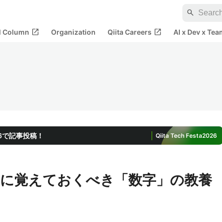
search
open_in_new
open_in_new
al Column
Organization
Qiita Careers
AI x Dev x Tea
2026で記事投稿！
Qiita Tech Festa
2026
に覚えておくべき「数字」の教養