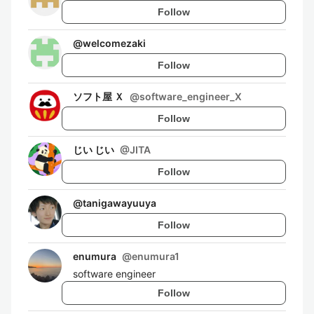
Follow
@
welcomezaki
Follow
ソフト屋 Ｘ
@
software_engineer_X
Follow
じい じい
@
JITA
Follow
@
tanigawayuuya
Follow
enumura
@
enumura1
software engineer
Follow