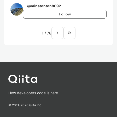
@
minatonton8092
Follow
navigate_next
keyboard_double_arrow_right
1
/
78
How developers code is here.
© 2011-
2026
Qiita Inc.