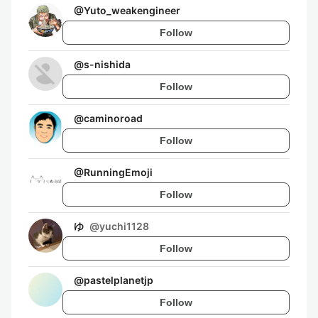
@
Yuto_weakengineer
Follow
@
s-nishida
Follow
@
caminoroad
Follow
@
RunningEmoji
Follow
ゆ
@
yuchi1128
Follow
@
pastelplanetjp
Follow