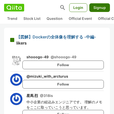
search
Login
Signup
Trend
Stock List
Question
Official Event
Official
【図解】Dockerの全体像を理解する -中編-
likers
shooogo-49
@
shooogo-49
Follow
@
mizuki_with_arcturus
Follow
星馬 烈
@
318is
中小企業の組込みエンジニアです。 理解のメモ
をここに取っていこうと思っています。