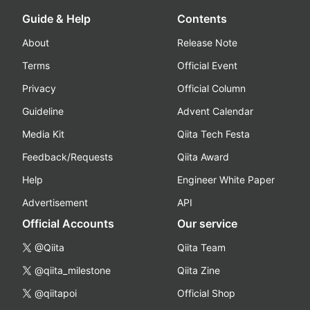
Guide & Help
Contents
About
Release Note
Terms
Official Event
Privacy
Official Column
Guideline
Advent Calendar
Media Kit
Qiita Tech Festa
Feedback/Requests
Qiita Award
Help
Engineer White Paper
Advertisement
API
Official Accounts
Our service
@Qiita
Qiita Team
@qiita_milestone
Qiita Zine
@qiitapoi
Official Shop