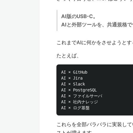
AI版のUSB-C。
AIと外部ツールを、共通規格
これまでAIに何かをさせようと
たとえば、
AI × GitHub

AI × Jira

AI × Slack

AI × PostgreSQL

AI × ファイルサーバ

AI × 社内ナレッジ

これらを全部バラバラに実装して
ストが増えます。