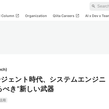
search
open_in_new
open_in_new
al Column
Organization
Qiita Careers
AI x Dev x Tea
tech
)
エージェント時代、システムエンジニ
るべき”新しい武器
I活用