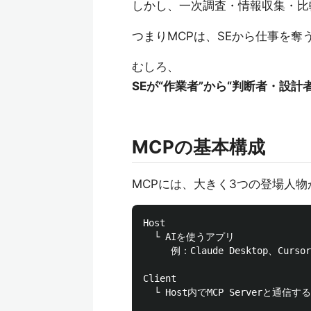
しかし、一次調査・情報収集・比
つまりMCPは、SEから仕事を奪
むしろ、
SEが“作業者”から“判断者・設
MCPの基本構成
MCPには、大きく3つの登場人
Host

  └ AIを使うアプリ

     例：Claude Desktop、Cur
Client

  └ Host内でMCP Serverと通信する