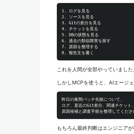
1. ログを見る

2. ソースを見る

3. Gitの差分を見る

4. チケットを見る

5. DBの状態を見る

6. 過去の類似障害を探す

7. 原因を整理する

これを人間が全部やっていました
しかしMCPを使うと、AIエージ
昨日の夜間バッチ失敗について、

ログ、直近のGit差分、関連チケット、
もちろん最終判断はエンジニアが