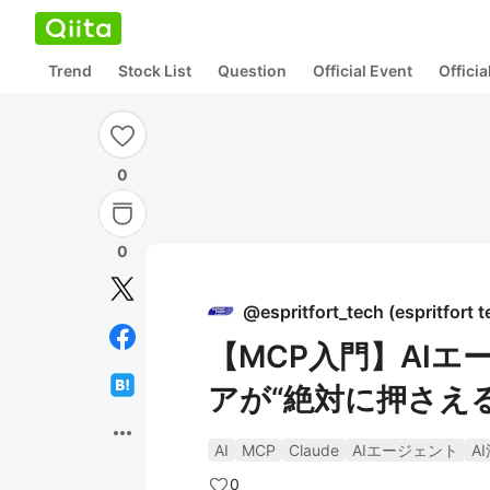
Trend
Stock List
Question
Official Event
Offici
0
0
@
espritfort_tech
(
espritfort 
【MCP入門】AI
アが“絶対に押さえ
more_horiz
AI
MCP
Claude
AIエージェント
A
0