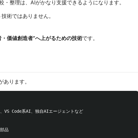
較・整理は、AIがかなり支援できるようになります。
う技術ではありません。
計者・価値創造者”へ上がるための技術
です。
物があります。
sor、VS Code系AI、独自AIエージェントなど

部品
