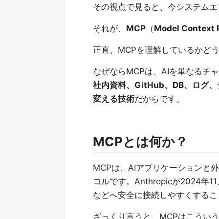
その視点で見ると、今システムエ
それが、
MCP
（
Model Context 
正直、MCPを理解しているかど
なぜならMCPは、AIを単なるチ
社内資料、GitHub、DB、ロ
変える技術
だからです。
MCPとは何か？
MCPは、AIアプリケーション
コルです。Anthropicが202
などへ安全に接続しやすくするこ
ざっくり言うと、MCPはこうい