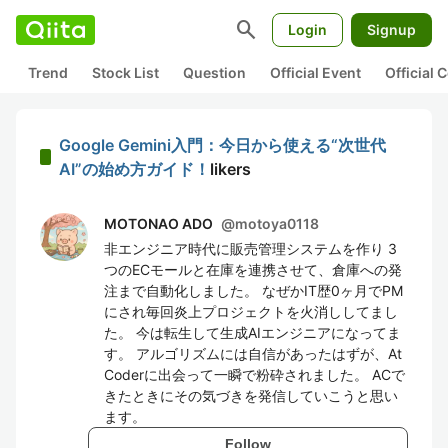
search
Login
Signup
Trend
Stock List
Question
Official Event
Official
Google Gemini入門：今日から使える“次世代
AI”の始め方ガイド！
likers
MOTONAO ADO
@
motoya0118
非エンジニア時代に販売管理システムを作り 3
つのECモールと在庫を連携させて、倉庫への発
注まで自動化しました。 なぜかIT歴0ヶ月でPM
にされ毎回炎上プロジェクトを火消ししてまし
た。 今は転生して生成AIエンジニアになってま
す。 アルゴリズムには自信があったはずが、At
Coderに出会って一瞬で粉砕されました。 ACで
きたときにその気づきを発信していこうと思い
ます。
Follow