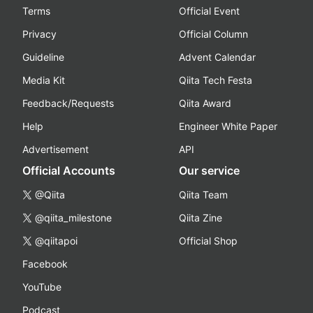
Terms
Official Event
Privacy
Official Column
Guideline
Advent Calendar
Media Kit
Qiita Tech Festa
Feedback/Requests
Qiita Award
Help
Engineer White Paper
Advertisement
API
Official Accounts
Our service
@Qiita
Qiita Team
@qiita_milestone
Qiita Zine
@qiitapoi
Official Shop
Facebook
YouTube
Podcast