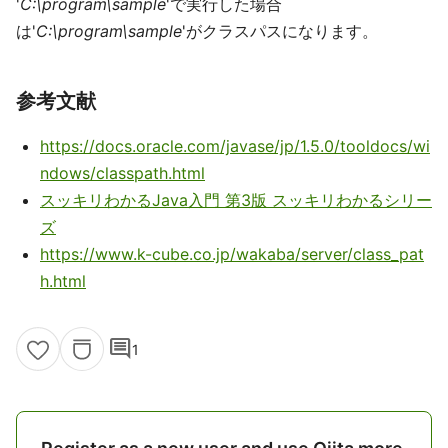
'
C:\program\sample
'で実行した場合
は'
C:\program\sample
'がクラスパスになります。
参考文献
https://docs.oracle.com/javase/jp/1.5.0/tooldocs/wi
ndows/classpath.html
スッキリわかるJava入門 第3版 スッキリわかるシリー
ズ
https://www.k-cube.co.jp/wakaba/server/class_pat
h.html
comment
1