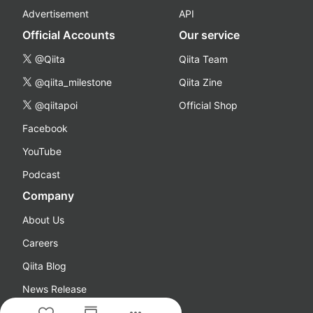
Advertisement
API
Official Accounts
Our service
@Qiita
Qiita Team
@qiita_milestone
Qiita Zine
@qiitapoi
Official Shop
Facebook
YouTube
Podcast
Company
About Us
Careers
Qiita Blog
News Release