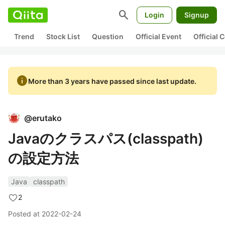
search
Login
Signup
Trend
Stock List
Question
Official Event
Official
info
More than 3 years have passed since last update.
@
erutako
Javaのクラスパス(classpath)
の設定方法
Java
classpath
2
Posted at
2022-02-24