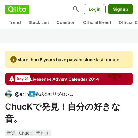
search
Login
Signup
Trend
Stock List
Question
Official Event
Official
info
More than 5 years have passed since last update.
Livesense
Advent Calendar
2014
Day 21
@
eri
in
株式会社リブセンス
ChucKで発見！自分の好きな
音。
音楽
ChucK
音作り