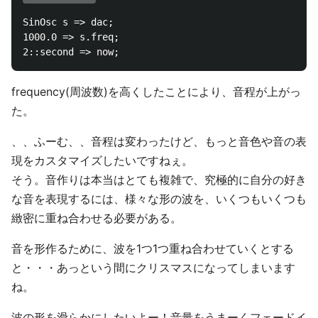
SinOsc s => dac;

1000.0 => s.freq;

frequency(周波数)を高くしたことにより、音程が上がっ
た。
、、ふーむ、、音程は変わったけど、もっと音色や音の表
現をカスタマイズしたいですねぇ。
そう。音作りは本当はとても複雑で、究極的に自分の好き
な音を表現するには、様々な形の波を、いくつもいくつも
緻密に重ね合わせる必要がある。
音を形作るために、波を1つ1つ重ね合わせていくとする
と・・・あっという間にクリスマスになってしまいます
ね。
波の形を滑らかにしたいよー！音量をうまーくフェードイ