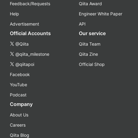
Feedback/Requests
Qiita Award
Help
Engineer White Paper
Advertisement
API
Official Accounts
Our service
@Qiita
Qiita Team
@qiita_milestone
Qiita Zine
@qiitapoi
Official Shop
Facebook
YouTube
Podcast
Company
About Us
Careers
Qiita Blog