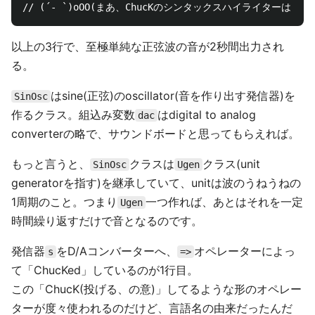
以上の3行で、至極単純な正弦波の音が2秒間出力され
る。
はsine(正弦)のoscillator(音を作り出す発信器)を
SinOsc
作るクラス。組込み変数
はdigital to analog
dac
converterの略で、サウンドボードと思ってもらえれば。
もっと言うと、
クラスは
クラス(unit
SinOsc
Ugen
generatorを指す)を継承していて、unitは波のうねうねの
1周期のこと。つまり
一つ作れば、あとはそれを一定
Ugen
時間繰り返すだけで音となるのです。
発信器
をD/Aコンバーターへ、
オペレーターによっ
s
=>
て「ChucKed」しているのが1行目。
この「ChucK(投げる、の意)」してるような形のオペレー
ターが度々使われるのだけど、言語名の由来だったんだ