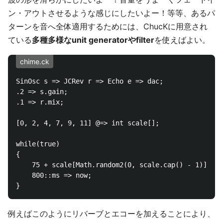
ン・アウトさせるような感じにしたいよー！等等、あるパ
ターンを音へ全体適用するためには、ChucKに用意され
ている
多種多様なunit generatorやfilter
を使えばよい。
chime.ck
SinOsc s => JCRev r => Echo e => dac;

.2 => s.gain;

.1 => r.mix;

[0, 2, 4, 7, 9, 11] @=> int scale[];

while(true)

{

    75 + scale[Math.random2(0, scale.cap() - 1)] => 
    800::ms => now;

例えばこのようにリバーブとエコーを加えることにより、