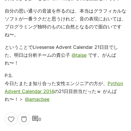
自分の思い通りの音波を作るのは、本当はグラフィカルな
ソフトが一番ラクだと思うけれど、音の表現においては、
プログラミング独特のものに自然となるので面白いです
ね〜。
ということでLivesense Advent Calendar 21日目でし
た。明日は分析チームの貴公子
@taise
です。がんば
れ〜！
P.S.
今日たまたま知り合った女性エンジニアの方が、
Python
Advent Calendar 2014
の21日目担当だったｗ がんば
れ〜！＞
@amacbee
comment
0