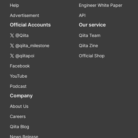
Help
Engineer White Paper
Advertisement
API
Official Accounts
Our service
@Qiita
Qiita Team
@qiita_milestone
Qiita Zine
@qiitapoi
Official Shop
Facebook
YouTube
Podcast
Company
About Us
Careers
Qiita Blog
News Release