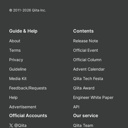
© 2011-
2026
Qiita Inc.
Guide & Help
Contents
About
Release Note
Terms
Official Event
Privacy
Official Column
Guideline
Advent Calendar
Media Kit
Qiita Tech Festa
Feedback/Requests
Qiita Award
Help
Engineer White Paper
Advertisement
API
Official Accounts
Our service
@Qiita
Qiita Team