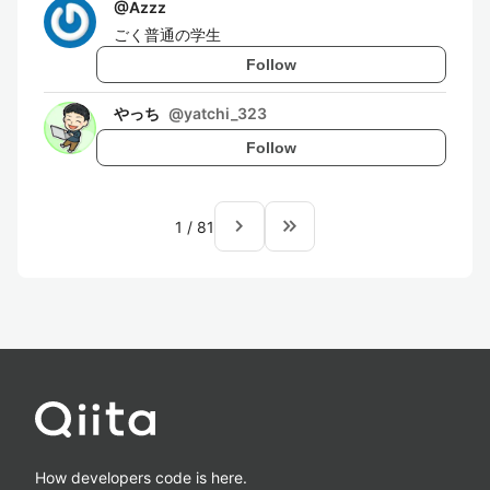
@
Azzz
ごく普通の学生
Follow
やっち
@
yatchi_323
Follow
navigate_next
keyboard_double_arrow_right
1
/
81
How developers code is here.