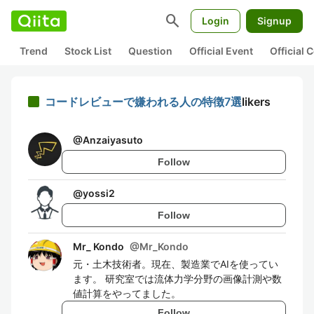
search
Login
Signup
Trend
Stock List
Question
Official Event
Official
コードレビューで嫌われる人の特徴7選
likers
@
Anzaiyasuto
Follow
@
yossi2
Follow
Mr_ Kondo
@
Mr_Kondo
元・土木技術者。現在、製造業でAIを使ってい
ます。 研究室では流体力学分野の画像計測や数
値計算をやってました。
Follow