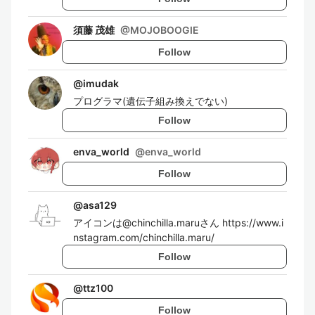
須藤 茂雄
@
MOJOBOOGIE
Follow
@
imudak
プログラマ(遺伝子組み換えでない)
Follow
enva_world
@
enva_world
Follow
@
asa129
アイコンは@chinchilla.maruさん https://www.i
nstagram.com/chinchilla.maru/
Follow
@
ttz100
Follow