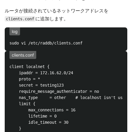
ルータが接続されているネットワークアドレスを
に追加します。
clients.conf
log
clients.conf
client localnet {

	ipaddr = 172.16.62.0/24

	proto = *

	secret = testing123

	require_message_authenticator = no

	nas_type	 = other	# localhost isn't usually a NAS...

	limit {

		max_connections = 16

		lifetime = 0

		idle_timeout = 30

	}
