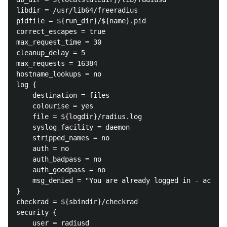
libdir = /usr/lib64/freeradius

pidfile = ${run_dir}/${name}.pid

correct_escapes = true

max_request_time = 30

cleanup_delay = 5

max_requests = 16384

hostname_lookups = no

log {

	destination = files

	colourise = yes

	file = ${logdir}/radius.log

	syslog_facility = daemon

	stripped_names = no

	auth = no

	auth_badpass = no

	auth_goodpass = no

	msg_denied = "You are already logged in - access denied"

}

checkrad = ${sbindir}/checkrad

security {

	user = radiusd
