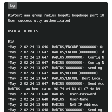
log
R1#test aaa group radius hoge01 hogehoge port 1812 n
User successfully authenticated

USER ATTRIBUTES

R1#

*May  2 02:24:13.646: RADIUS/ENCODE(00000000):Orig. 
*May  2 02:24:13.647: RADIUS/ENCODE(00000000): dropp
*May  2 02:24:13.647: RADIUS(00000000): Config NAS I
*May  2 02:24:13.647: RADIUS(00000000): Config NAS I
*May  2 02:24:13.647: RADIUS(00000000): sending

*May  2 02:24:13.647: RADIUS/DECODE(00000000): There
*May  2 02:24:13.647: RADIUS/ENCODE: Best Local IP-A
*May  2 02:24:13.647: RADIUS(00000000): Send Access-
RADIUS:  authenticator 96 74 A4 D3 61 C7 4A D9 - B3 
*May  2 02:24:13.648: RADIUS:  User-Password       [
*May  2 02:24:13.648: RADIUS:  User-Name           [
*May  2 02:24:13.648: RADIUS:  NAS-IP-Address      [
*May  2 02:24:13.648: RADIUS(00000000): Sending a IP