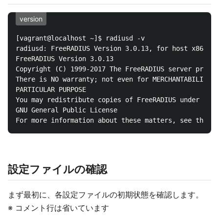
version
[vagrant@localhost ~]$ radiusd -v

radiusd: FreeRADIUS Version 3.0.13, for host x86_64-
FreeRADIUS Version 3.0.13

Copyright (C) 1999-2017 The FreeRADIUS server projec
There is NO warranty; not even for MERCHANTABILITY o
PARTICULAR PURPOSE

You may redistribute copies of FreeRADIUS under the 
GNU General Public License

設定ファイルの確認
まず最初に、各設定ファイルの初期状態を確認します。
※ コメント行は省いています