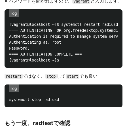
※ パスワードを聞かれますので、
と入力します。
vagrant
log
[vagrant@localhost ~]$ systemctl restart radiusd

==== AUTHENTICATING FOR org.freedesktop.systemd1.man
Authentication is required to manage system services
Authenticating as: root

Password: 

==== AUTHENTICATION COMPLETE ===

ではなく、
して
でも良い
restart
stop
start
log
もう一度、radtestで確認