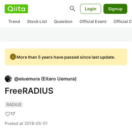
search
Login
Signup
Trend
Stock List
Question
Official Event
Official
info
More than 5 years have passed since last update.
@
eiuemura
(
Eitaro Uemura
)
FreeRADIUS
RADIUS
17
Posted at
2018-05-01