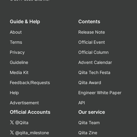
Guide & Help
Contents
About
Release Note
Terms
Official Event
Privacy
Official Column
Guideline
Advent Calendar
Media Kit
Qiita Tech Festa
Feedback/Requests
Qiita Award
Help
Engineer White Paper
Advertisement
API
Official Accounts
Our service
@Qiita
Qiita Team
@qiita_milestone
Qiita Zine