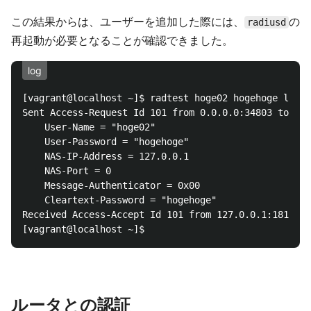
この結果からは、ユーザーを追加した際には、
の
radiusd
再起動が必要となることが確認できました。
log
[vagrant@localhost ~]$ radtest hoge02 hogehoge local
Sent Access-Request Id 101 from 0.0.0.0:34803 to 127
	User-Name = "hoge02"

	User-Password = "hogehoge"

	NAS-IP-Address = 127.0.0.1

	NAS-Port = 0

	Message-Authenticator = 0x00

	Cleartext-Password = "hogehoge"

Received Access-Accept Id 101 from 127.0.0.1:1812 to
ルータとの認証