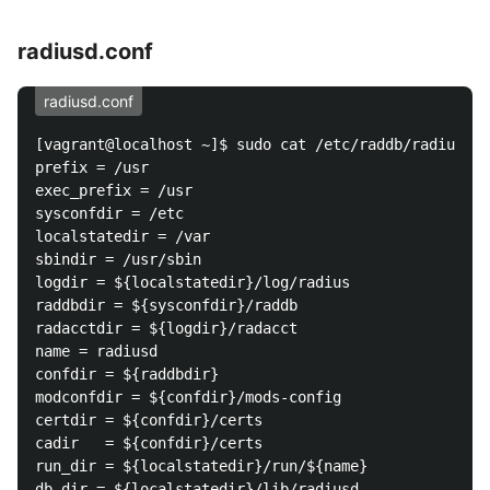
radiusd.conf
radiusd.conf
[vagrant@localhost ~]$ sudo cat /etc/raddb/radiusd.c
prefix = /usr

exec_prefix = /usr

sysconfdir = /etc

localstatedir = /var

sbindir = /usr/sbin

logdir = ${localstatedir}/log/radius

raddbdir = ${sysconfdir}/raddb

radacctdir = ${logdir}/radacct

name = radiusd

confdir = ${raddbdir}

modconfdir = ${confdir}/mods-config

certdir = ${confdir}/certs

cadir   = ${confdir}/certs

run_dir = ${localstatedir}/run/${name}

db_dir = ${localstatedir}/lib/radiusd
