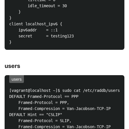
		idle_timeout = 30

	}

}

client localhost_ipv6 {

	ipv6addr	= ::1

	secret		= testing123

users
users
[vagrant@localhost ~]$ sudo cat /etc/raddb/users | g
DEFAULT	Framed-Protocol == PPP

	Framed-Protocol = PPP,

	Framed-Compression = Van-Jacobson-TCP-IP

DEFAULT	Hint == "CSLIP"

	Framed-Protocol = SLIP,

	Framed-Compression = Van-Jacobson-TCP-IP
