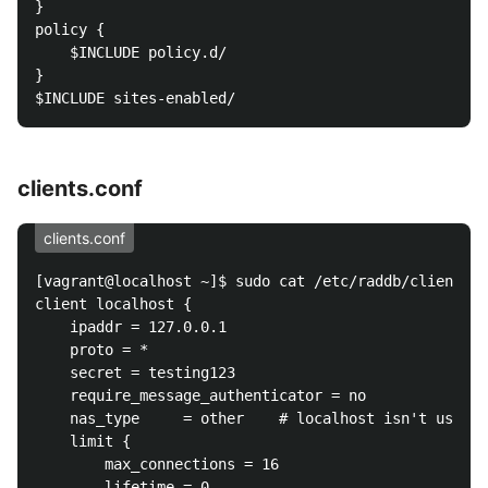
}

policy {

	$INCLUDE policy.d/

}

clients.conf
clients.conf
[vagrant@localhost ~]$ sudo cat /etc/raddb/clients.c
client localhost {

	ipaddr = 127.0.0.1

	proto = *

	secret = testing123

	require_message_authenticator = no

	nas_type	 = other	# localhost isn't usually a NAS...

	limit {

		max_connections = 16

		lifetime = 0
