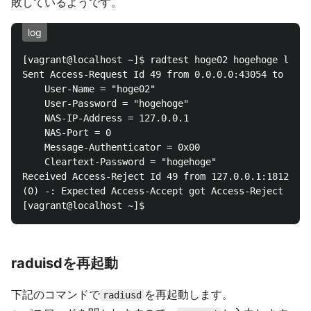
敗しているようです。
log
[vagrant@localhost ~]$ radtest hoge02 hogehoge local
Sent Access-Request Id 49 from 0.0.0.0:43054 to 127.
	User-Name = "hoge02"

	User-Password = "hogehoge"

	NAS-IP-Address = 127.0.0.1

	NAS-Port = 0

	Message-Authenticator = 0x00

	Cleartext-Password = "hogehoge"

Received Access-Reject Id 49 from 127.0.0.1:1812 to 
(0) -: Expected Access-Accept got Access-Reject

raduisdを再起動
下記のコマンドで
を再起動します。
radiusd