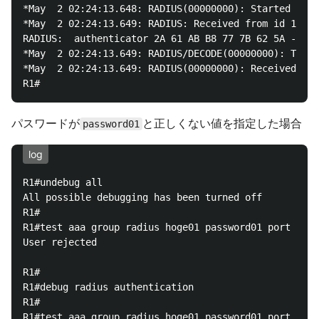
*May  2 02:24:13.648: RADIUS(00000000): Started 5 se
*May  2 02:24:13.649: RADIUS: Received from id 1645/
RADIUS:  authenticator 2A 61 AB B8 77 7B 62 5A - 7A 
*May  2 02:24:13.649: RADIUS/DECODE(00000000): There
*May  2 02:24:13.649: RADIUS(00000000): Received fro
パスワードが
と正しくない値を指定した場合
password01
log
R1#undebug all

All possible debugging has been turned off

R1#

R1#test aaa group radius hoge01 password01 port 1812
User rejected

R1#

R1#debug radius authentication                      
R1#

R1#test aaa group radius hoge01 password01 port 1812