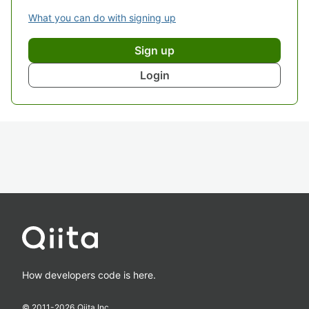
What you can do with signing up
Sign up
Login
How developers code is here.
© 2011-
2026
Qiita Inc.