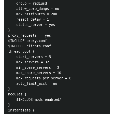
	group = radiusd

	allow_core_dumps = no

	max_attributes = 200

	reject_delay = 1

	status_server = yes

}

proxy_requests  = yes

$INCLUDE proxy.conf

$INCLUDE clients.conf

thread pool {

	start_servers = 5

	max_servers = 32

	min_spare_servers = 3

	max_spare_servers = 10

	max_requests_per_server = 0

	auto_limit_acct = no

}

modules {

	$INCLUDE mods-enabled/

}

instantiate {
