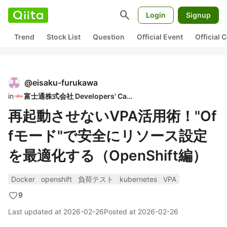
search
Login
Signup
Trend
Stock List
Question
Official Event
Official
@
eisaku-furukawa
in
富士通株式会社 Developers' Cafe
再起動させないVPA活用術！"Of
fモード"で安全にリソース設定
を最適化する（OpenShift編）
Docker
openshift
負荷テスト
kubernetes
VPA
9
Last updated at
2026-02-26
Posted at
2026-02-26