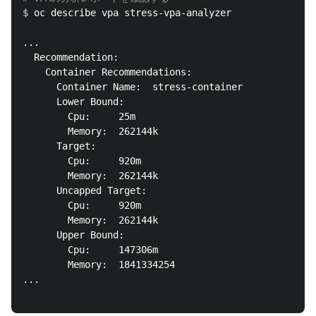
$ 
oc describe vpa stress-vpa-analyzer

...

  Recommendation:

    Container Recommendations:

      Container Name:  stress-container

      Lower Bound:

        Cpu:     25m

        Memory:  262144k

      Target:

        Cpu:     920m

        Memory:  262144k

      Uncapped Target:

        Cpu:     920m

        Memory:  262144k

      Upper Bound:

        Cpu:     147306m

        Memory:  1841334254

...
