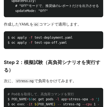
  updatePolicy:

    # "Off"モードで、推奨値のレポートだけを出力させる

作成したYAMLを
コマンドで適用します。
oc
$ 
oc apply 
-f
$ 
oc apply 
-f
Step 2：模擬試験（高負荷シナリオを実行す
る）
次に、
で負荷をかけてみます。
stress-ng
# Pod名を取得して、高負荷コマンドを実行
$ POD_NAME
=
$(
oc get pods 
-l
app
=
stress-vpa 
-o
'jsonp
$ 
oc 
exec
-it
${
POD_NAME
}
--
 stress-ng 
--cpu
 1 
--cpu