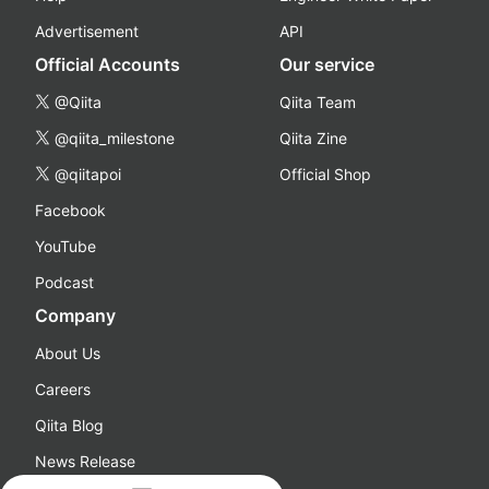
Advertisement
API
Official Accounts
Our service
@Qiita
Qiita Team
@qiita_milestone
Qiita Zine
@qiitapoi
Official Shop
Facebook
YouTube
Podcast
Company
About Us
Careers
Qiita Blog
News Release