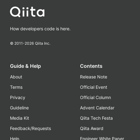
How developers code is here.
© 2011-
2026
Qiita Inc.
Guide & Help
Contents
About
Release Note
Terms
Official Event
Privacy
Official Column
Guideline
Advent Calendar
Media Kit
Qiita Tech Festa
Feedback/Requests
Qiita Award
Help
Engineer White Paper