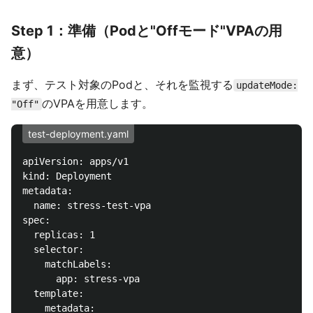
Step 1：準備（Podと"Offモード"VPAの用
意）
まず、テスト対象のPodと、それを監視する
updateMode:
のVPAを用意します。
"Off"
test-deployment.yaml
apiVersion: apps/v1

kind: Deployment

metadata:

  name: stress-test-vpa

spec:

  replicas: 1

  selector:

    matchLabels:

      app: stress-vpa

  template:

    metadata:
