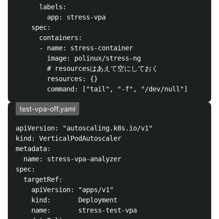
      labels:

        app: stress-vpa

    spec:

      containers:

      - name: stress-container

        image: polinux/stress-ng

        # resourcesはあえて空にしておく

        resources: {}

test-vpa-off.yaml
apiVersion: "autoscaling.k8s.io/v1"

kind: VerticalPodAutoscaler

metadata:

  name: stress-vpa-analyzer

spec:

  targetRef:

    apiVersion: "apps/v1"

    kind:       Deployment

    name:       stress-test-vpa
