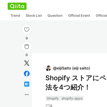
Trend
Stock List
Question
Official Event
Offici
0
0
@
eijiSaito
(
eiji saito
)
Shopify スト
法を4つ紹介！
more_horiz
Shopify
shopify-apps
0