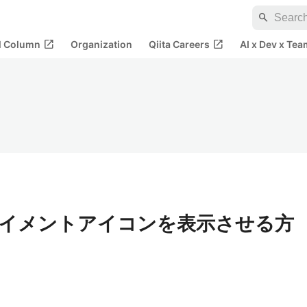
search
open_in_new
open_in_new
al Column
Organization
Qiita Careers
AI x Dev x Tea
アにペイメントアイコンを表示させる方