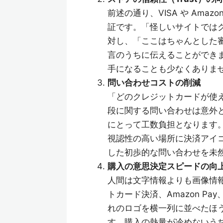
前述の通り、VISA や Am
証です。「怪しいサイトでは
対し、「ここはちゃんとした
言のうちに伝えることができ
手になることも少なくありま
問い合わせコストの削減
「どのクレジットカードが使
段に関する問い合わせは意外
にとって工数負担となります
視認性の高い場所に決済アイ
した初歩的な問い合わせを未
購入の意思決定スピードの向
人間は文字情報よりも画像情
トカード決済、Amazon P
れのロゴを横一列に並べたほ
す。購入の熱量が冷めないう