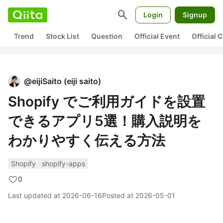
search
Login
Signup
Trend
Stock List
Question
Official Event
Official
@
eijiSaito
(
eiji saito
)
Shopify でご利用ガイドを設置
できるアプリ5選！購入説明を
わかりやすく伝える方法
Shopify
shopify-apps
0
Last updated at
2026-06-16
Posted at
2026-05-01