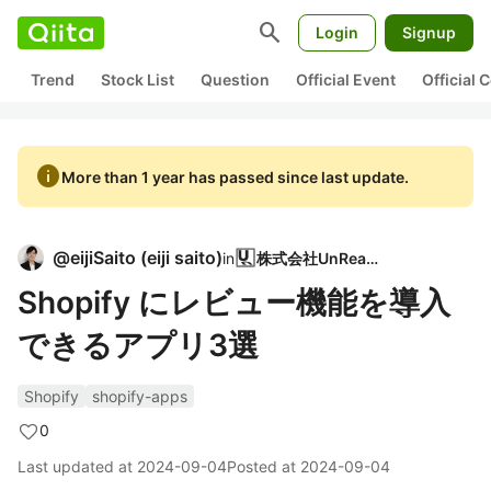
search
Login
Signup
Trend
Stock List
Question
Official Event
Official
info
More than 1 year has passed since last update.
@
eijiSaito
(
eiji saito
)
in
株式会社UnReact
Shopify にレビュー機能を導入
できるアプリ3選
Shopify
shopify-apps
0
Last updated at
2024-09-04
Posted at
2024-09-04