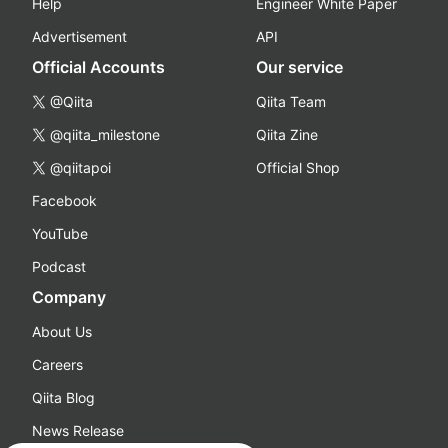
Help
Engineer White Paper
Advertisement
API
Official Accounts
Our service
@Qiita
Qiita Team
@qiita_milestone
Qiita Zine
@qiitapoi
Official Shop
Facebook
YouTube
Podcast
Company
About Us
Careers
Qiita Blog
News Release