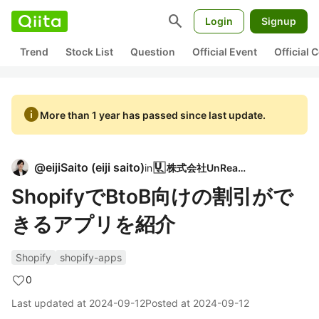
search
Login
Signup
Trend
Stock List
Question
Official Event
Official
info
More than 1 year has passed since last update.
@
eijiSaito
(
eiji saito
)
in
株式会社UnReact
ShopifyでBtoB向けの割引がで
きるアプリを紹介
Shopify
shopify-apps
0
Last updated at
2024-09-12
Posted at
2024-09-12