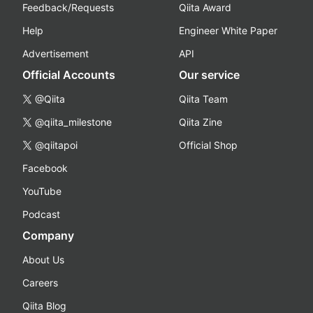
Feedback/Requests
Qiita Award
Help
Engineer White Paper
Advertisement
API
Official Accounts
Our service
@Qiita
Qiita Team
@qiita_milestone
Qiita Zine
@qiitapoi
Official Shop
Facebook
YouTube
Podcast
Company
About Us
Careers
Qiita Blog