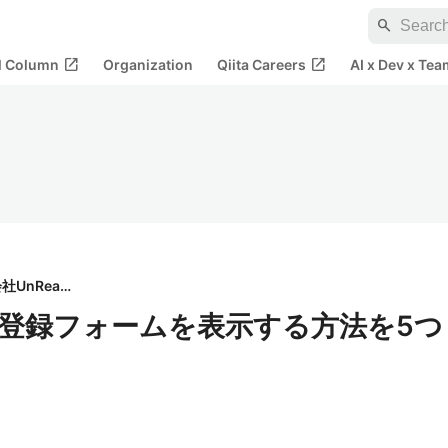
search
open_in_new
open_in_new
al Column
Organization
Qiita Careers
AI x Dev x Tea
株式会社UnReact
ルマガ登録フォームを表示する方法を5つ