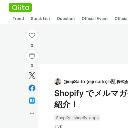
Trend
Stock List
Question
Official Event
Offici
0
0
@
eijiSaito
(
eiji saito
)
in
Shopify でメ
紹介！
more_horiz
Shopify
shopify-apps
0