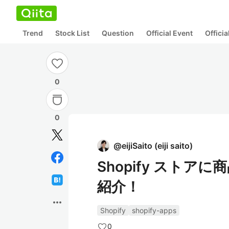
Trend
Stock List
Question
Official Event
Offici
0
0
@
eijiSaito
(
eiji saito
)
Shopify スト
紹介！
more_horiz
Shopify
shopify-apps
0