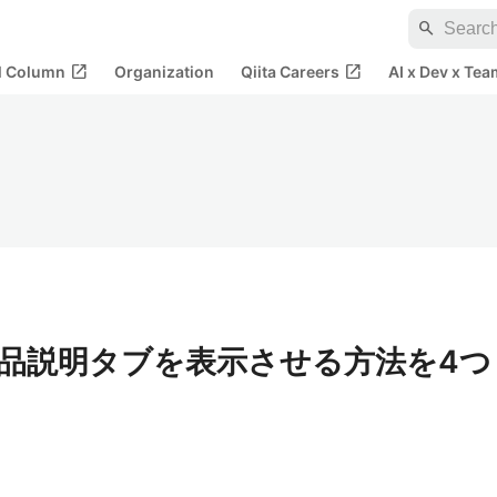
search
open_in_new
open_in_new
al Column
Organization
Qiita Careers
AI x Dev x Tea
アに商品説明タブを表示させる方法を4つ