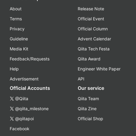
About
Release Note
Terms
Official Event
Privacy
Official Column
Guideline
Advent Calendar
Media Kit
Qiita Tech Festa
Feedback/Requests
Qiita Award
Help
Engineer White Paper
Advertisement
API
Official Accounts
Our service
@Qiita
Qiita Team
@qiita_milestone
Qiita Zine
@qiitapoi
Official Shop
Facebook