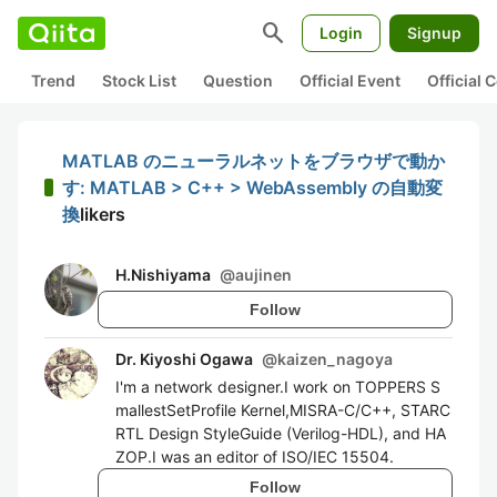
search
Login
Signup
Trend
Stock List
Question
Official Event
Official
MATLAB のニューラルネットをブラウザで動か
す: MATLAB > C++ > WebAssembly の自動変
換
likers
H.Nishiyama
@
aujinen
Follow
Dr. Kiyoshi Ogawa
@
kaizen_nagoya
I'm a network designer.I work on TOPPERS S
mallestSetProfile Kernel,MISRA-C/C++, STARC
RTL Design StyleGuide (Verilog-HDL), and HA
ZOP.I was an editor of ISO/IEC 15504.
Follow