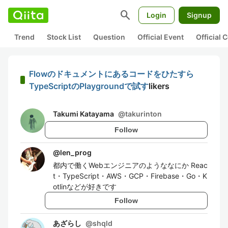
search
Login
Signup
Trend
Stock List
Question
Official Event
Official
Flowのドキュメントにあるコードをひたすら
TypeScriptのPlaygroundで試す
likers
Takumi Katayama
@
takurinton
Follow
@
len_prog
都内で働くWebエンジニアのようななにか Reac
t・TypeScript・AWS・GCP・Firebase・Go・K
otlinなどが好きです
Follow
あざらし
@
shqld