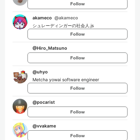
Follow
akameco
@
akameco
シュレーディンガーの社会人.js
Follow
@
Hiro_Matsuno
Follow
@
uhyo
Metcha yowai software engineer
Follow
@
pocarist
Follow
@
vvakame
Follow