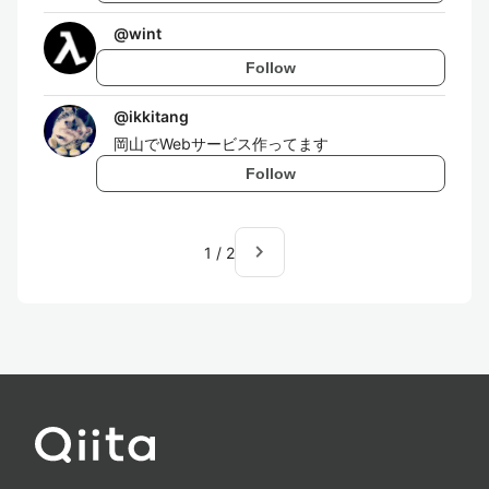
@
wint
Follow
@
ikkitang
岡山でWebサービス作ってます
Follow
navigate_next
1
/
2