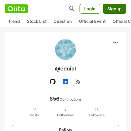
search
Login
Signup
Trend
Stock List
Question
Official Event
Official
more_horiz
@eduidl
rss_feed
656
Contributions
23
4
15
Posts
Followees
Followers
Follow