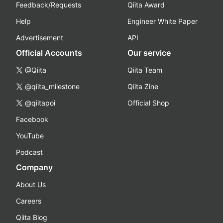
Feedback/Requests
Qiita Award
Help
Engineer White Paper
Advertisement
API
Official Accounts
Our service
@Qiita
Qiita Team
@qiita_milestone
Qiita Zine
@qiitapoi
Official Shop
Facebook
YouTube
Podcast
Company
About Us
Careers
Qiita Blog