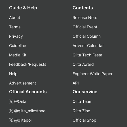
Guide & Help
Contents
About
Release Note
Terms
Official Event
Privacy
Official Column
Guideline
Advent Calendar
Media Kit
Qiita Tech Festa
Feedback/Requests
Qiita Award
Help
Engineer White Paper
Advertisement
API
Official Accounts
Our service
@Qiita
Qiita Team
@qiita_milestone
Qiita Zine
@qiitapoi
Official Shop