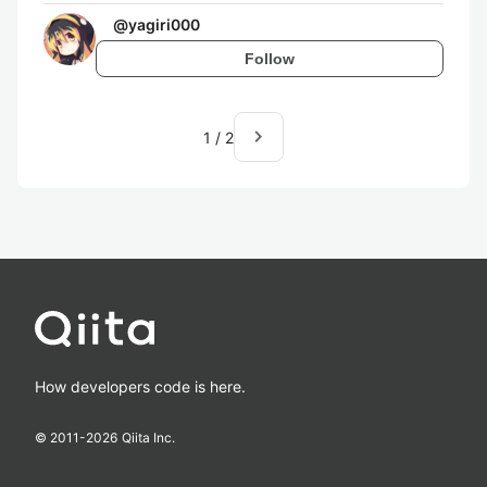
@
yagiri000
Follow
navigate_next
1
/
2
How developers code is here.
© 2011-
2026
Qiita Inc.