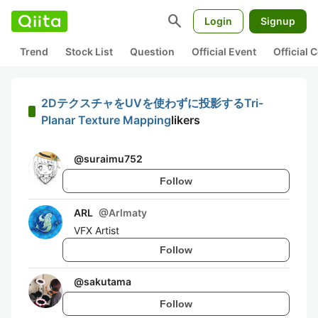
search
Login
Signup
Trend
Stock List
Question
Official Event
Official
2DテクスチャをUVを使わずに投影するTri-
Planar Texture Mapping
likers
@
suraimu752
Follow
ARL
@
Arlmaty
VFX Artist
Follow
@
sakutama
Follow