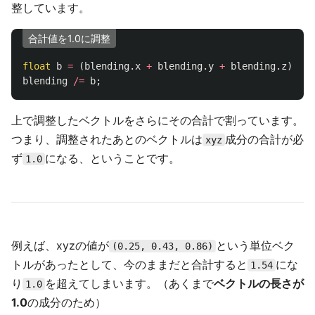
整しています。
合計値を1.0に調整
float
b
=
(
blending
.
x
+
blending
.
y
+
blending
.
z
);
blending
/=
b
;
上で調整したベクトルをさらにその合計で割っています。
つまり、調整されたあとのベクトルは
成分の合計が必
xyz
ず
になる、ということです。
1.0
例えば、xyzの値が
という単位ベク
(0.25, 0.43, 0.86)
トルがあったとして、今のままだと合計すると
にな
1.54
り
を超えてしまいます。（あくまで
ベクトルの長さが
1.0
1.0
の成分のため）