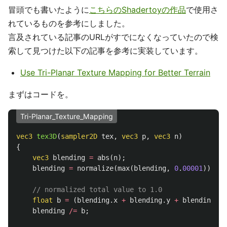
冒頭でも書いたように
こちらのShadertoyの作品
で使用さ
れているものを参考にしました。
言及されている記事のURLがすでになくなっていたので検
索して見つけた以下の記事を参考に実装しています。
Use Tri-Planar Texture Mapping for Better Terrain
まずはコードを。
Tri-Planar_Texture_Mapping
vec3
tex3D
(
sampler2D
tex
,
vec3
p
,
vec3
n
)
{
vec3
blending
=
abs
(
n
);
blending
=
normalize
(
max
(
blending
,
0
.
00001
));
// normalized total value to 1.0
float
b
=
(
blending
.
x
+
blending
.
y
+
blending
.
z
)
blending
/=
b
;