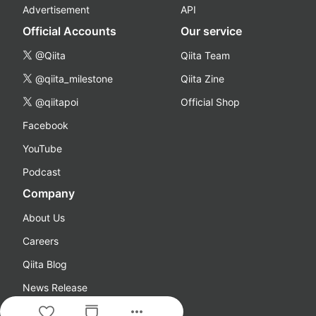
Advertisement
API
Official Accounts
Our service
@Qiita
Qiita Team
@qiita_milestone
Qiita Zine
@qiitapoi
Official Shop
Facebook
YouTube
Podcast
Company
About Us
Careers
Qiita Blog
News Release
more_horiz