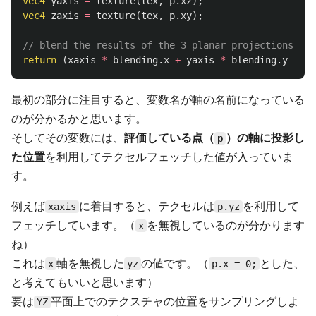
vec4
yaxis
=
texture
(
tex
,
p
.
xz
);
vec4
zaxis
=
texture
(
tex
,
p
.
xy
);
// blend the results of the 3 planar projections.
return
(
xaxis
*
blending
.
x
+
yaxis
*
blending
.
y
+
za
最初の部分に注目すると、変数名が軸の名前になっている
のが分かるかと思います。
そしてその変数には、
評価している点（
）の軸に投影し
p
た位置
を利用してテクセルフェッチした値が入っていま
す。
例えば
に着目すると、テクセルは
を利用して
xaxis
p.yz
フェッチしています。（
を無視しているのが分かります
x
ね）
これは
軸を無視した
の値です。（
とした、
x
yz
p.x = 0;
と考えてもいいと思います）
要は
平面上でのテクスチャの位置をサンプリングしよ
YZ