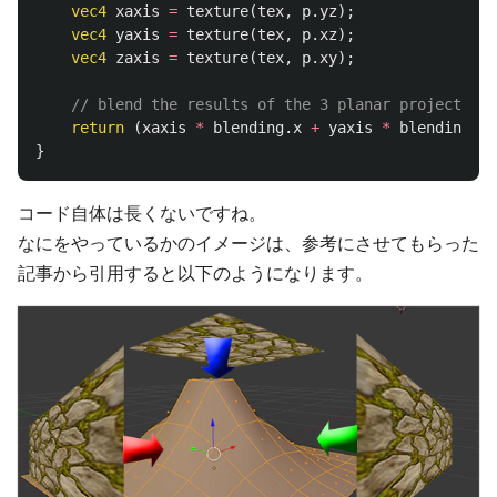
vec4
xaxis
=
texture
(
tex
,
p
.
yz
);
vec4
yaxis
=
texture
(
tex
,
p
.
xz
);
vec4
zaxis
=
texture
(
tex
,
p
.
xy
);
// blend the results of the 3 planar projections
return
(
xaxis
*
blending
.
x
+
yaxis
*
blending
.
y
}
コード自体は長くないですね。
なにをやっているかのイメージは、参考にさせてもらった
記事から引用すると以下のようになります。