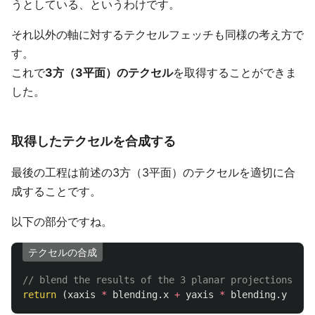
うとしている、というわけです。
それ以外の軸に対するテクセルフェッチも同様の考え方で
す。
これで
3方（3平面）のテクセル
を取得することができま
した。
取得したテクセルを合成する
最後の工程は前述の3方（3平面）のテクセルを適切に合
成することです。
以下の部分ですね。
テクセルの合成
// blend the results of the 3 planar projections.
return
(
xaxis
*
blending
.
x
+
yaxis
*
blending
.
y
+
za