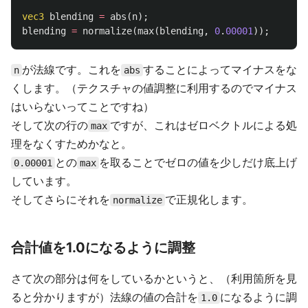
vec3
blending
=
abs
(
n
);
blending
=
normalize
(
max
(
blending
,
0
.
00001
));
が法線です。これを
することによってマイナスをな
n
abs
くします。（テクスチャの値調整に利用するのでマイナス
はいらないってことですね）
そして次の行の
ですが、これはゼロベクトルによる処
max
理をなくすためかなと。
との
を取ることでゼロの値を少しだけ底上げ
0.00001
max
しています。
そしてさらにそれを
で正規化します。
normalize
合計値を1.0になるように調整
さて次の部分は何をしているかというと、（利用箇所を見
ると分かりますが）法線の値の合計を
になるように調
1.0