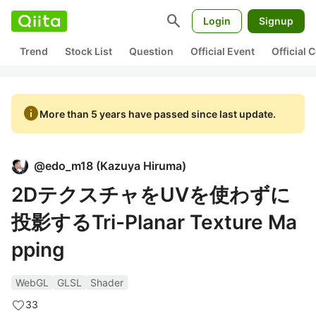
search
Login
Signup
Trend
Stock List
Question
Official Event
Official
info
More than 5 years have passed since last update.
@
edo_m18
(
Kazuya Hiruma
)
2DテクスチャをUVを使わずに
投影するTri-Planar Texture Ma
pping
WebGL
GLSL
Shader
33