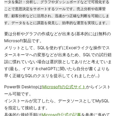
ータを集計・分析し、グラフやダッシュボードなどで可視化する
ことで意思決定をサポートするツールです。売上分析や在庫管
理、顧客分析などに活用され、迅速かつ正確な判断を可能にしま
す。データをもとに課題を発見し、効率的な運営を実現します。
要は分析やグラフの作成などが出来る(基本的には)無料の
Microsoft製品です。
メリットとして、SQLを使わずにExcelライクな操作でス
タースキーマへの変形などが出来るため、SQLでの試行錯
誤に慣れていない場合は選択肢としてありだと考えていま
す(最も、イマドキchatGPTに聞いたら自分が書くよりも
早く正確なSQLのクエリを提示してくれましたが...)
PowerBI Desktopは
Microsoftの公式サイト
からインスト
ール可能です。
インストールが完了したら、データソースとしてMySQL
を指定して接続します。
具体的な接続手順は
Microsoft公式の記事
を参考に進めて