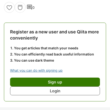
comment
0
Register as a new user and use Qiita more
conveniently
You get articles that match your needs
You can efficiently read back useful information
You can use dark theme
What you can do with signing up
Sign up
Login