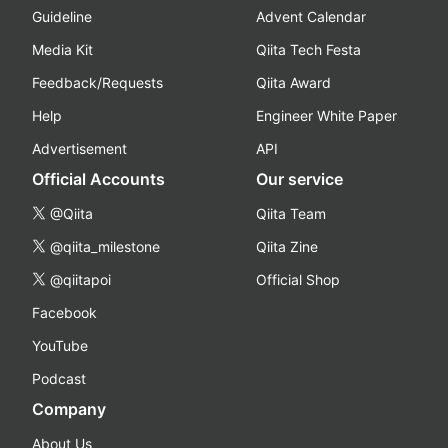
Guideline
Advent Calendar
Media Kit
Qiita Tech Festa
Feedback/Requests
Qiita Award
Help
Engineer White Paper
Advertisement
API
Official Accounts
Our service
@Qiita
Qiita Team
@qiita_milestone
Qiita Zine
@qiitapoi
Official Shop
Facebook
YouTube
Podcast
Company
About Us