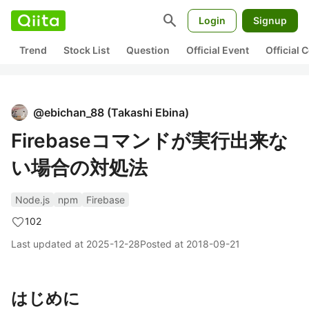
search
Login
Signup
Trend
Stock List
Question
Official Event
Official
@
ebichan_88
(
Takashi Ebina
)
Firebaseコマンドが実行出来な
い場合の対処法
Node.js
npm
Firebase
102
Last updated at
2025-12-28
Posted at
2018-09-21
はじめに