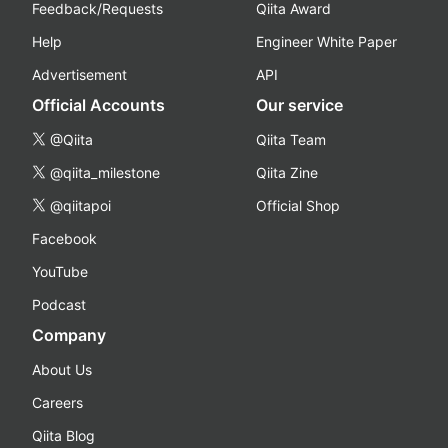
Feedback/Requests
Qiita Award
Help
Engineer White Paper
Advertisement
API
Official Accounts
Our service
@Qiita
Qiita Team
@qiita_milestone
Qiita Zine
@qiitapoi
Official Shop
Facebook
YouTube
Podcast
Company
About Us
Careers
Qiita Blog